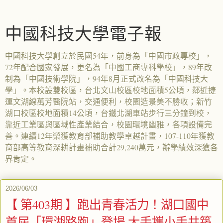
中國科技大學電子報
中國科技大學創立於民國54年，前身為「中國市政專校」，
72年配合國家發展，更名為「中國工商專科學校」，89年改
制為「中國技術學院」，94年8月正式改名為「中國科技大
學」。本校設雙校區，台北文山校區校地面積5公頃，鄰近捷
運文湖線萬芳醫院站，交通便利，校園造景美不勝收；新竹
湖口校區校地面積14公頃，台鐵北湖車站步行三分鐘到校，
靠近工業區與區域性產業結合，校園環境幽雅，各項設備完
善。連續12年榮獲教育部補助教學卓越計畫，107-110年獲教
育部高等教育深耕計畫補助合計29,240萬元，辦學績效深獲各
界肯定。
2026/06/03
【 第403期 】跑出青春活力！湖口國中
首屆「環湖路跑」登場 大手攜小手共築