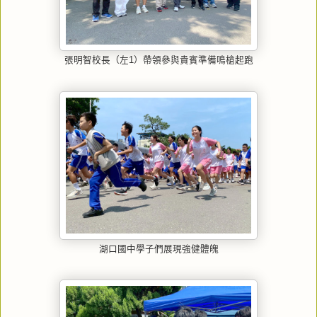
張明智校長（左1）帶領參與貴賓準備鳴槍起跑
湖口國中學子們展現強健體魄