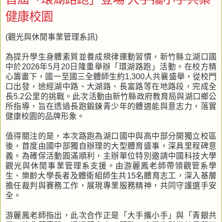
健康校園
(觀光與休閒事業管理系訊)
為提升學生身體素質並養成規律運動習慣，新竹縣立湖口國
中於2026年5月20日隆重舉辦「環湖路跑」活動。在校方精
心籌畫下，國一至國三全體師生約1,300人共襄盛舉，從校門
口出發，途經湖中路、大湖路、長富路等在地路段，完成全
長5.2公里的挑戰。此次活動由新竹縣政府教育局與湖口鄉公
所指導，旨在透過長跑鍛鍊青少年的體適能與意志力，落實
健康校園的品牌形象。
值得關注的是，本次路跑為湖口國中與高中部分開獨立校區
後，首度由國中部獨自辦理的大型體育盛事，深具里程碑意
義。為確保活動圓滿順利，主辦單位特別邀請中國科技大學
觀光與休閒事業管理系支援。由游麗鳳老師帶領觀管系學
生、樂齡大學長者及體衛組師生共15名體育志工，深入基層
擔任裁判與賽務工作，展現專業服務精神，共同守護選手安
全。
游麗鳳老師指出，此次合作正是「大手攜小手」與「青銀共