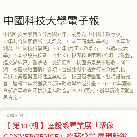
中國科技大學電子報
中國科技大學創立於民國54年，前身為「中國市政專校」，
72年配合國家發展，更名為「中國工商專科學校」，89年改
制為「中國技術學院」，94年8月正式改名為「中國科技大
學」。本校設雙校區，台北文山校區校地面積5公頃，鄰近捷
運文湖線萬芳醫院站，交通便利，校園造景美不勝收；新竹
湖口校區校地面積14公頃，台鐵北湖車站步行三分鐘到校，
靠近工業區與區域性產業結合，校園環境幽雅，各項設備完
善。連續12年榮獲教育部補助教學卓越計畫，107-110年獲教
育部高等教育深耕計畫補助合計29,240萬元，辦學績效深獲各
界肯定。
2026/06/03
【 第403期 】室設系畢業展「聚像
CONVERGENCE」松菸登場 展現新銳