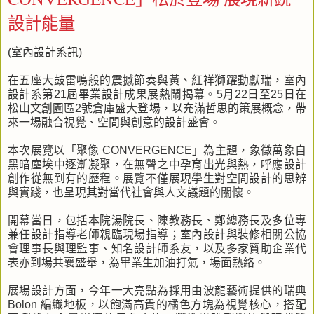
設計能量
(室內設計系訊)
在五座大鼓雷鳴般的震撼節奏與黃、紅祥獅躍動獻瑞，室內
設計系第21屆畢業設計成果展熱鬧揭幕。5月22日至25日在
松山文創園區2號倉庫盛大登場，以充滿哲思的策展概念，帶
來一場融合視覺、空間與創意的設計盛會。
本次展覽以「聚像 CONVERGENCE」為主題，象徵萬象自
黑暗塵埃中逐漸凝聚，在無聲之中孕育出光與熱，呼應設計
創作從無到有的歷程。展覽不僅展現學生對空間設計的思辨
與實踐，也呈現其對當代社會與人文議題的關懷。
開幕當日，包括本院湯院長、陳教務長、鄭總務長及多位專
兼任設計指導老師親臨現場指導；室內設計與裝修相關公協
會理事長與理監事、知名設計師系友，以及多家贊助企業代
表亦到場共襄盛舉，為畢業生加油打氣，場面熱絡。
展場設計方面，今年一大亮點為採用由波龍藝術提供的瑞典
Bolon 編織地板，以飽滿高貴的橘色方塊為視覺核心，搭配