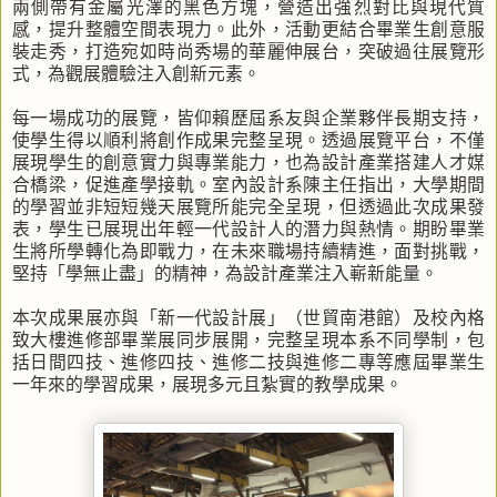
兩側帶有金屬光澤的黑色方塊，營造出強烈對比與現代質
感，提升整體空間表現力。此外，活動更結合畢業生創意服
裝走秀，打造宛如時尚秀場的華麗伸展台，突破過往展覽形
式，為觀展體驗注入創新元素。
每一場成功的展覽，皆仰賴歷屆系友與企業夥伴長期支持，
使學生得以順利將創作成果完整呈現。透過展覽平台，不僅
展現學生的創意實力與專業能力，也為設計產業搭建人才媒
合橋梁，促進產學接軌。室內設計系陳主任指出，大學期間
的學習並非短短幾天展覽所能完全呈現，但透過此次成果發
表，學生已展現出年輕一代設計人的潛力與熱情。期盼畢業
生將所學轉化為即戰力，在未來職場持續精進，面對挑戰，
堅持「學無止盡」的精神，為設計產業注入嶄新能量。
本次成果展亦與「新一代設計展」（世貿南港館）及校內格
致大樓進修部畢業展同步展開，完整呈現本系不同學制，包
括日間四技、進修四技、進修二技與進修二專等應屆畢業生
一年來的學習成果，展現多元且紮實的教學成果。