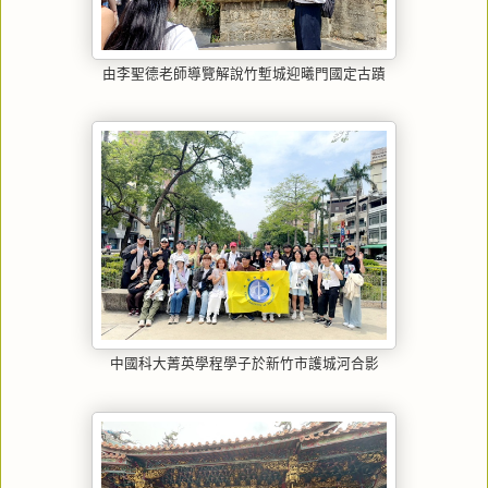
由李聖德老師導覽解說竹塹城迎曦門國定古蹟
中國科大菁英學程學子於新竹市護城河合影