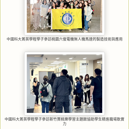
中國科大菁英學程學子參訪桃園六俊電機無人機馬達的製造技術與應用
中國科大菁英學程學子參訪新竹賈桃樂學習主題館協助學生精進職場軟實
力