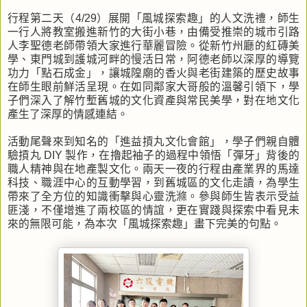
行程第二天（4/29）展開「風城探索趣」的人文洗禮，師生
一行人將教室搬進新竹的大街小巷，由備受推崇的城市引路
人李聖德老師帶領大家進行華麗冒險。從新竹州廳的紅磚美
學、東門城到護城河畔的慢活日常，阿德老師以深厚的導覽
功力「點石成金」，讓城隍廟的香火與老街建築的歷史故事
在師生眼前鮮活呈現。在如同鄰家大哥般的溫馨引領下，學
子們深入了解竹塹舊城的文化資產與常民美學，對在地文化
產生了深厚的情感連結。
活動尾聲來到知名的「進益摃丸文化會館」，學子們親自體
驗摃丸 DIY 製作，在擼起袖子的過程中領悟「彈牙」背後的
職人精神與在地產製文化。兩天一夜的行程由產業界的馬達
科技、職涯中心的互動學習，到舊城區的文化走讀，為學生
帶來了全方位的知識衝擊與心靈洗滌。參與師生皆表示受益
匪淺，不僅增進了兩校區的情誼，更在實踐與探索中看見未
來的無限可能，為本次「風城探索趣」畫下完美的句點。