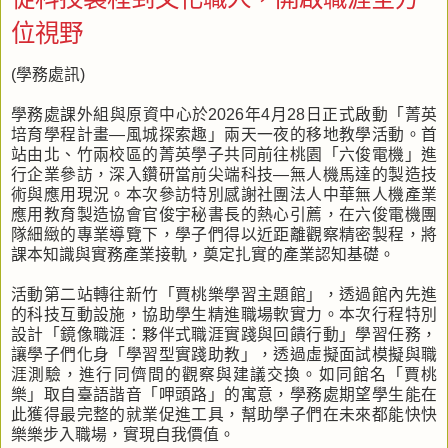
位視野
(學務處訊)
學務處課外組與原資中心於2026年4月28日正式啟動「菁英
培育學程計畫—風城探索趣」兩天一夜的移地教學活動。首
站由北、竹兩校區的菁英學子共同前往桃園「六俊電機」進
行企業參訪，深入鑽研當前尖端科技—無人機馬達的製造技
術與應用現況。本次參訪特別感謝社團法人中華無人機產業
應用教育製造協會官俊宇秘書長的熱心引薦，在六俊電機團
隊細緻的專業導覽下，學子們得以近距離觀察精密製程，將
課本知識與實務產業接軌，奠定扎實的產業認知基礎。
活動第二站轉往新竹「賈桃樂學習主題館」，透過館內先進
的科技互動設施，協助學生精進職場軟實力。本次行程特別
設計「鏡像職涯：夥伴式職涯實踐與回饋行動」學習任務，
讓學子們化身「學習型實踐助教」，透過虛擬面試模擬與職
涯測驗，進行同儕間的觀察與建議交換。如同館名「賈桃
樂」取自臺語諧音「呷頭路」的寓意，學務處期望學生能在
此獲得最完整的就業促進工具，幫助學子們在未來都能快快
樂樂步入職場，實現自我價值。