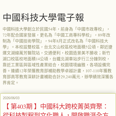
中國科技大學電子報
中國科技大學創立於民國54年，前身為「中國市政專校」，
72年配合國家發展，更名為「中國工商專科學校」，89年改
制為「中國技術學院」，94年8月正式改名為「中國科技大
學」。本校設雙校區，台北文山校區校地面積5公頃，鄰近捷
運文湖線萬芳醫院站，交通便利，校園造景美不勝收；新竹
湖口校區校地面積14公頃，台鐵北湖車站步行三分鐘到校，
靠近工業區與區域性產業結合，校園環境幽雅，各項設備完
善。連續12年榮獲教育部補助教學卓越計畫，107-110年獲教
育部高等教育深耕計畫補助合計29,240萬元，辦學績效深獲各
界肯定。
2026/06/03
【 第403期 】中國科大跨校菁英齊聚：
從科技製程到文化職人，開啟職涯全方