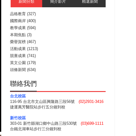
新聞分類
簡介影片
精選新聞
品格教育
(327)
國際兩岸
(400)
教學成果
(594)
本期焦點
(3)
榮譽賀榜
(467)
活動成果
(1213)
競賽成果
(741)
英文公園
(179)
頭條新聞
(634)
聯絡我們
台北校區
116-95 台北市文山區興隆路三段56號
(02)2931-3416
捷運萬芳醫院站步行五分鐘到校
新竹校區
303-01 新竹縣湖口鄉中山路三段530號
(03)699-1111
台鐵北湖車站步行三分鐘到校