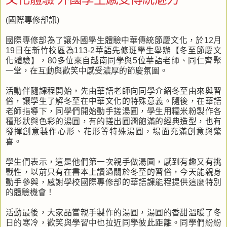
(國際專修部訊)
國際專修部為了讓外國學生體驗中華傳統節慶文化，於12月
19日在新竹校區為113-2華語先修班學生舉辦【冬至節慶文
化體驗】，80多位來自越南同學與5位華語老師、同仁齊聚
一堂，在互動與歡笑中感受濃厚的節慶氛圍。
活動伴隨課程開始，先由華語老師向同學介紹冬至由來與習
俗，讓學生了解冬至在中華文化的特殊意義。隨後，在華語
老師指導下，同學們開始動手搓湯圓，學生用糯米粉製作各
種形狀與色彩的湯圓，有的搓出圓潤飽滿的經典造型，也有
發揮創意製作心形、花形等特殊湯圓，場面充滿創意與驚
喜。
學生們表示，這是他們第一次親手做湯圓，感到有趣又有挑
戰性，以前只有在書本上讀過關於冬至的習俗，今天能親身
動手參與，感謝學校國際專修部的華語課能程提供這麼特別
的體驗機會！
活動最後，大家品嘗親手製作的湯圓，湯圓的香甜溫暖了冬
日的寒冷，歡笑與學習中也拉近同學彼此距離。同學們紛紛