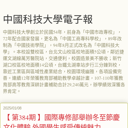
中國科技大學電子報
中國科技大學創立於民國54年，前身為「中國市政專校」，
72年配合國家發展，更名為「中國工商專科學校」，89年改
制為「中國技術學院」，94年8月正式改名為「中國科技大
學」。本校設雙校區，台北文山校區校地面積5公頃，鄰近捷
運文湖線萬芳醫院站，交通便利，校園造景美不勝收；新竹
湖口校區校地面積14公頃，台鐵北湖車站步行三分鐘到校，
靠近工業區與區域性產業結合，校園環境幽雅，各項設備完
善。連續12年榮獲教育部補助教學卓越計畫，107-110年獲教
育部高等教育深耕計畫補助合計29,240萬元，辦學績效深獲各
界肯定。
2025/01/08
【 第384期 】國際專修部舉辦冬至節慶
文化體驗 外國學生感受傳統魅力