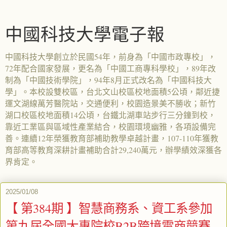
中國科技大學電子報
中國科技大學創立於民國54年，前身為「中國市政專校」，
72年配合國家發展，更名為「中國工商專科學校」，89年改
制為「中國技術學院」，94年8月正式改名為「中國科技大
學」。本校設雙校區，台北文山校區校地面積5公頃，鄰近捷
運文湖線萬芳醫院站，交通便利，校園造景美不勝收；新竹
湖口校區校地面積14公頃，台鐵北湖車站步行三分鐘到校，
靠近工業區與區域性產業結合，校園環境幽雅，各項設備完
善。連續12年榮獲教育部補助教學卓越計畫，107-110年獲教
育部高等教育深耕計畫補助合計29,240萬元，辦學績效深獲各
界肯定。
2025/01/08
【 第384期 】智慧商務系、資工系參加
第九屆全國大專院校B2B跨境電商競賽