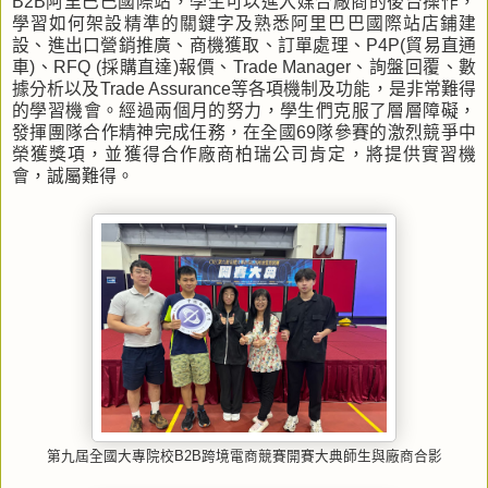
B2B阿里巴巴國際站，學生可以進入媒合廠商的後台操作，
學習如何架設精準的關鍵字及熟悉阿里巴巴國際站店鋪建
設、進出口營銷推廣、商機獲取、訂單處理、P4P(貿易直通
車)、RFQ (採購直達)報價、Trade Manager、詢盤回覆、數
據分析以及Trade Assurance等各項機制及功能，是非常難得
的學習機會。經過兩個月的努力，學生們克服了層層障礙，
發揮團隊合作精神完成任務，在全國69隊參賽的激烈競爭中
榮獲獎項，並獲得合作廠商柏瑞公司肯定，將提供實習機
會，誠屬難得。
第九屆全國大專院校B2B跨境電商競賽開賽大典師生與廠商合影