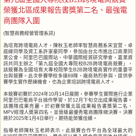
榮獲北區成果報告書獎第二名、最強電
商團隊入圍
(智慧商務經營管理系訊)
為培育跨境電商人才，陳秋玉老師率智慧商務系宋宜萱、卓
庭緯同學及資工系許家豪同學，參加由台北市進出口商業同
業公會、阿里巴巴國際站、中華國際經貿研究學會、嘉業資
訊共同主辦之「第九屆全國大專院校B2B跨境電商競賽」，
該競賽為全國培育大專校院學生B2B跨境電商實作的重要平
台與競賽。此次參賽學校多達69隊，廠商熱烈參與，提供參
賽學生實作歷練機會，也為企業培訓跨境電商人才。
本競賽初賽於2024年10月14日展開，參賽學生實際進行企業
阿里巴巴電商平台操作學習，於12月下旬交出成果報告書。
該團隊成果亮麗，於初賽榮獲北區成果報告書獎第二名、
MPV經理人奬第四名，並晉級最優秀電商團隊總決賽。決賽
將於2025年1月4日舉行，期待能榮獲佳績。
指導老師陳秋玉老師表示，此競賽合作平台為全球最大的