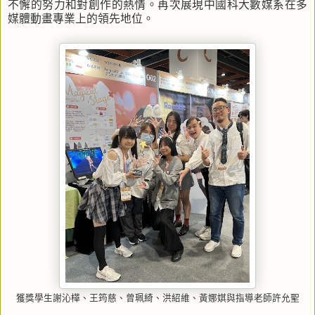
不懈的努力和對創作的熱情。再次展現中國科大數媒系在多
媒體動畫專業上的領先地位。
獲獎學生謝沁樺、王筠慈、曾珮綺、洪紹維、黃娜娸與指導老師許允聖