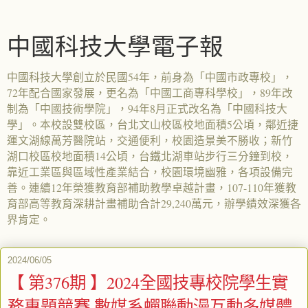
中國科技大學電子報
中國科技大學創立於民國54年，前身為「中國市政專校」，
72年配合國家發展，更名為「中國工商專科學校」，89年改
制為「中國技術學院」，94年8月正式改名為「中國科技大
學」。本校設雙校區，台北文山校區校地面積5公頃，鄰近捷
運文湖線萬芳醫院站，交通便利，校園造景美不勝收；新竹
湖口校區校地面積14公頃，台鐵北湖車站步行三分鐘到校，
靠近工業區與區域性產業結合，校園環境幽雅，各項設備完
善。連續12年榮獲教育部補助教學卓越計畫，107-110年獲教
育部高等教育深耕計畫補助合計29,240萬元，辦學績效深獲各
界肯定。
2024/06/05
【 第376期 】2024全國技專校院學生實
務專題競賽 數媒系蟬聯動漫互動多媒體