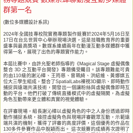
群第一名
(數位多媒體設計系訊)
2024年全國技專校院實務專題製作競賽於2024年5月16日至
17日在台北世貿中心舉辦現場決選，這是技職教育界的重要
盛事與最高獎項。數媒系連續兩年在動漫互動多媒體群中獲
得第一名，展現了出色的專題實作能力。
本屆比賽中，由許允聖老師指導的《Magical Stage 虛擬偶像
整合 3D 之互動平台開發》專題備受矚目。該專題難能可貴
的由110級的謝沁樺、王筠慈、曾珮綺、洪紹維、黃娜娸五
位大三學生組成，整合了SpatialLabs裸視3D顯示、即時動作
捕捉與遠端共演技術，開發出一個讓粉絲與虛擬偶像即時互
動的平台。他們打破了傳統直播模式中的虛擬隔閡，為虛擬
角色互動帶來更立體和真實的視覺體驗。
在評審現場，組長謝沁樺以虛擬角色的中之人身份透過即時
動作捕捉系統，操控虛擬角色與現場評審觀眾互動，示範遠
端共演的機制，獲得了評審的高度評價，這個優秀的作品在
130多件參賽作品中脫穎而出。 這次競賽的成績再次證明了