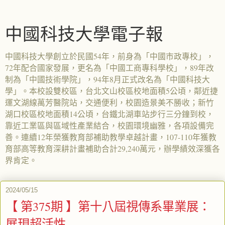
中國科技大學電子報
中國科技大學創立於民國54年，前身為「中國市政專校」，
72年配合國家發展，更名為「中國工商專科學校」，89年改
制為「中國技術學院」，94年8月正式改名為「中國科技大
學」。本校設雙校區，台北文山校區校地面積5公頃，鄰近捷
運文湖線萬芳醫院站，交通便利，校園造景美不勝收；新竹
湖口校區校地面積14公頃，台鐵北湖車站步行三分鐘到校，
靠近工業區與區域性產業結合，校園環境幽雅，各項設備完
善。連續12年榮獲教育部補助教學卓越計畫，107-110年獲教
育部高等教育深耕計畫補助合計29,240萬元，辦學績效深獲各
界肯定。
2024/05/15
【 第375期 】第十八屆視傳系畢業展：
展現超活性