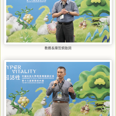
教務長陳哲烱致詞