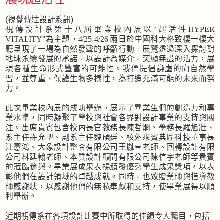
(視覺傳達設計系訊)
視傳設計系第十八屆畢業校內展以
"
超活性
HYPER
VITALITY"
為主題，
4/25-4/26
兩日於中國科大格致樓一樓大
廳呈現了一場為自然發聲的呼籲行動，展覽透過深入探討對
地球永續發展的承諾，以設計為媒介，突顯無盡的活力，展
現各種生命形式豐富的可能性。我們提倡謙虛的向自然學
習，並尊重、保護生物多樣性，為打造充滿可能的未來而努
力。
此次畢業校內展的成功舉辦，展示了畢業生們的創造力和專
業水準，同時凝聚了學校與社會各界對設計事業的支持與關
注。出席貴賓包含校內長官教務長陳哲烱、學務長羅旭壯、
系主任許允聖、副系主任魏碩廷、校外來賓典匠科技董事長
江憲鴻、大象設計整合有限公司王胤卓老師、回轉設計有限
公司林廷翰老師、本質設計顧問有限公司陳信宇老師等貴賓
的蒞臨參與。畢業展成果表揚頒發優秀學生成果獎項，以表
彰他們在設計領域的卓越成就。同時，也致贈業師與指導教
師感謝狀，以感謝他們的無私奉獻和支持，使畢業展得以順
利舉辦。
近期視傳系在各項設計比賽中所取得的佳績令人矚目，包括