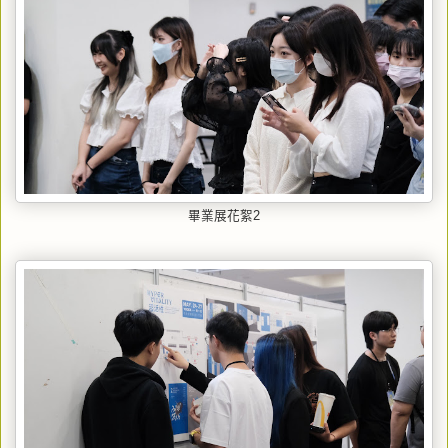
畢業展花絮2