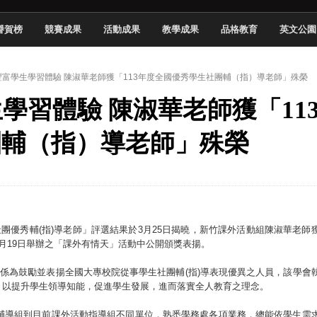
頓國際影展最高榮譽白金獎
譽賀榜
競賽成果
活動成果
教學成果
品格教育
英文公園
新創遊戲抱回金點新秀獎
全國實務專題競賽第一名
 】豐富學生學習體驗 陳淑華老師獲「113年度全國優秀學生社團輔（指）導老師」殊榮
 2026 TSID 提出具體舊建築再利用提案
生學習體驗 陳淑華老師獲「11
於技專校院電腦動畫競賽嶄露頭角
中國科大雙校區學生會全國賽勇奪佳績
團輔（指）導老師」殊榮
新竹畢典青銀共學、逐夢啟航
聲」與「Wwise」雙認證
團優秀輔(指)導老師」評選結果於3月25日揭曉，新竹課外活動組陳淑華老師
月19日舉辦之「課外有情天」活動中公開頒獎表揚。
，係為鼓勵並表揚全國大專校院從事學生社團輔(指)導表現優異之人員，該學會
，以提升學生領導知能，促進學生發展，進而落實全人教育之理念。
活輔導組到目前課外活動指導組不同單位，熟悉學務處各項業務，總能依學生需