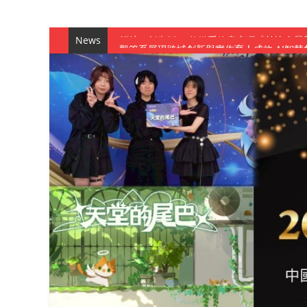
News
觀管系展現跨域創新與實作育人成效 AI智
學務處舉辦「董事長『聊』心室」 上官董事
成人之美成就學生夢想 菁英學程陪伴財金系
金曲陣容強勢進駐！中國科大原民音樂成果展
數媒系《天堂的尾巴》、《礦影》勇奪台灣
師生攜手磨練一個月！觀管系榮獲天籟盃全
一銀彭仁主中國科大開講 解密AI時代的金
通識教育中心主辦「114學年度AI英文自我
數據後的溫度：財金系傑出校友共議「人文
森城建設股份有限公司捐贈 嘉惠行管系莘莘
產學合作新里程！財金系師生參訪中租控股 
英文公園 315期