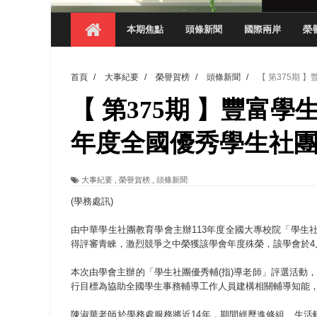
【 第404期 】影視系榮獲59屆美國休士
本期焦點
頭條新聞
國際兩岸
榮
【 第404期 】你抓得到我嗎？數媒系VR
【 第404期 】數媒系《光影潛歷史》榮獲
首頁
/
大事紀要
/
榮譽賀榜
/
頭條新聞
/
【 第375期
【 第404期 】探索空間設計解方 室設系學子於
【 第375期 】豐富學
【 第404期 】從創意到實踐 數媒系學生
【 第404期 】以品格奠基、用領導領航：
年度全國優秀學生社
【 第404期 】此夏，向未來！ 中國科大
大事紀要
,
榮譽賀榜
,
頭條新聞
領航AI創先例！ 數媒系錄音室獲「杜比全景
(學務處訊)
由中華學生社團教育學會主辦113年度全國大專校院「學生社
得評審青睞，激烈競爭之中榮獲該學會年度殊榮，該學會於4
本次由學會主辦的「學生社團優秀輔(指)導老師」評選活動
行目標為協助全國學生事務輔導工作人員建構相關輔導知能
陳淑華老師於學務處服務將近14年，期間經歷進修組、生