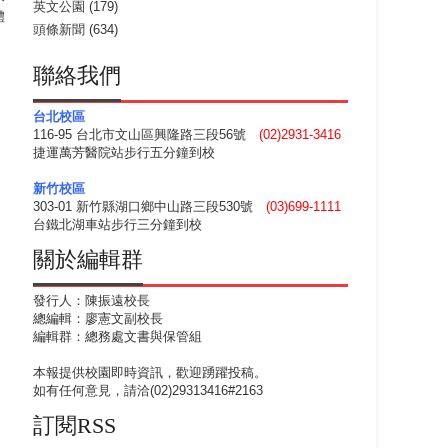
英文公園
(179)
體
頭條新聞
(634)
聯絡我們
台北校區
116-95 台北市文山區興隆路三段56號
(02)2931-3416
捷運萬芳醫院站步行五分鐘到校
新竹校區
303-01 新竹縣湖口鄉中山路三段530號
(03)699-1111
台鐵北湖車站步行三分鐘到校
關於編輯群
發行人：陳振遠校長
總編輯：廖憲文副校長
編輯群：總務處文書與保管組
本報提供校園即時資訊，歡迎踴躍投稿。
如有任何意見，請洽(02)29313416#2163
訂閱RSS