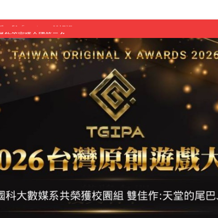
慧餐飲管家獲全國第二名
長與青年學子溫馨對談 傳遞品格與智慧力量
學生蛻變成金融新星
 燃爆傳統與現代
原創遊戲大賞雙佳作
國大專廣播詞競賽英文組佳作
融轉型與數位正義
介紹比賽」成績出爐
素養」 點亮智慧金融時代的跨域新局
學子
探索金融實習優勢