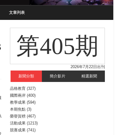
文章列表
第405期
3
2026年7月22日出刊
新聞分類
簡介影片
精選新聞
品格教育
(327)
國際兩岸
(400)
獲
教學成果
(594)
本期焦點
(3)
執
榮譽賀榜
(467)
活動成果
(1213)
競賽成果
(741)
求