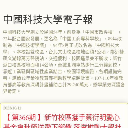
中國科技大學電子報
中國科技大學創立於民國54年，前身為「中國市政專校」，
72年配合國家發展，更名為「中國工商專科學校」，89年改
制為「中國技術學院」，94年8月正式改名為「中國科技大
學」。本校設雙校區，台北文山校區校地面積5公頃，鄰近捷
運文湖線萬芳醫院站，交通便利，校園造景美不勝收；新竹
湖口校區校地面積14公頃，台鐵北湖車站步行三分鐘到校，
靠近工業區與區域性產業結合，校園環境幽雅，各項設備完
善。連續12年榮獲教育部補助教學卓越計畫，107-110年獲教
育部高等教育深耕計畫補助合計29,240萬元，辦學績效深獲各
界肯定。
2023/10/11
【 第366期 】新竹校區攜手蔡衍明愛心
基金會秋節送愛下鄉趣 落實推動大學社