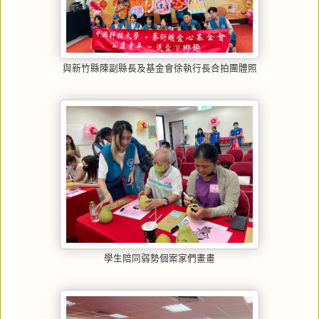
與新竹縣陳副縣長及基金會徐執行長合拍團體照
學生陪同弱勢個案家們畫畫