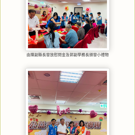
由陳副縣長發放慰問金及郭副學務長頒發小禮物