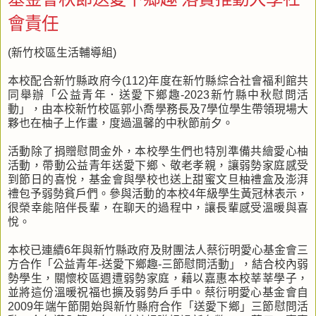
會責任
(新竹校區生活輔導組)
本校配合新竹縣政府今(112)年度在新竹縣綜合社會福利館共
同舉辦「公益青年．送愛下鄉趣-2023新竹縣中秋慰問活
動」，由本校新竹校區郭小喬學務長及7學位學生帶領現場大
夥也在柚子上作畫，度過溫馨的中秋節前夕。
活動除了捐贈慰問金外，本校學生們也特別準備共繪愛心柚
活動，帶動公益青年送愛下鄉、敬老孝親，讓弱勢家庭感受
到節日的喜悅，基金會與學校也送上甜蜜文旦柚禮盒及澎湃
禮包予弱勢貧戶們。參與活動的本校4年級學生黃冠林表示，
很榮幸能陪伴長輩，在聊天的過程中，讓長輩感受溫暖與喜
悅。
本校已連續6年與新竹縣政府及財團法人蔡衍明愛心基金會三
方合作「公益青年-送愛下鄉趣-三節慰問活動」，結合校內弱
勢學生，關懷校區週遭弱勢家庭，藉以嘉惠本校莘莘學子，
並將這份溫暖祝福也擴及弱勢戶手中。蔡衍明愛心基金會自
2009年端午節開始與新竹縣府合作「送愛下鄉」三節慰問活