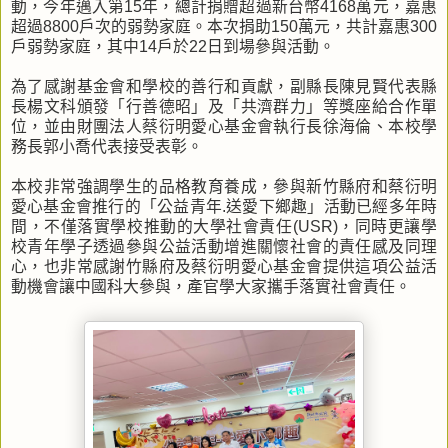
動，今年邁入第15年，總計捐贈超過新台幣4168萬元，嘉惠
超過8800戶次的弱勢家庭。本次捐助150萬元，共計嘉惠300
戶弱勢家庭，其中14戶於22日到場參與活動。
為了感謝基金會和學校的善行和貢獻，副縣長陳見賢代表縣
長楊文科頒發「行善德昭」及「共濟群力」等獎座給合作單
位，並由財團法人蔡衍明愛心基金會執行長徐海倫、本校學
務長郭小喬代表接受表彰。
本校非常強調學生的品格教育養成，參與新竹縣府和蔡衍明
愛心基金會推行的「公益青年.送愛下鄉趣」活動已經多年時
間，不僅落實學校推動的大學社會責任(USR)，同時更讓學
校青年學子透過參與公益活動增進關懷社會的責任感及同理
心，也非常感謝竹縣府及蔡衍明愛心基金會提供這項公益活
動機會讓中國科大參與，產官學大家攜手落實社會責任。