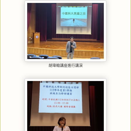
胡瑋翰
講座進行講演