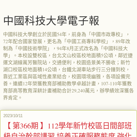
中國科技大學電子報
中國科技大學創立於民國54年，前身為「中國市政專校」，
72年配合國家發展，更名為「中國工商專科學校」，89年改
制為「中國技術學院」，94年8月正式改名為「中國科技大
學」。本校設雙校區，台北文山校區校地面積5公頃，鄰近捷
運文湖線萬芳醫院站，交通便利，校園造景美不勝收；新竹
湖口校區校地面積14公頃，台鐵北湖車站步行三分鐘到校，
靠近工業區與區域性產業結合，校園環境幽雅，各項設備完
善。連續12年榮獲教育部補助教學卓越計畫，107-110年獲教
育部高等教育深耕計畫補助合計29,240萬元，辦學績效深獲各
界肯定。
2023/10/11
【 第366期 】112學年新竹校區日間部班
級自治幹部講習 培養正確服務態度 強化