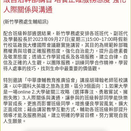
人際關係與溝通
(新竹學務處生輔組訊)
配合班級幹部遴選結果，新竹學務處安排各班班代、副班代
及學藝股長於2023年09月27日(星期三)15:00~17:00時假新
竹校區啟我大樓國際會議廳實施講習，其目的為規範幹部職
務權責與培養正確服務態度，強化自治能力，提升品德素養
及敬業態度；透過工作學習成長及各項服務，建立自律、自
信及正確的人生觀，以團隊服務，訓練同學合作精神，學習
待人處事的技巧，找到生命中最重要的價值觀。
特別邀請「中華康輔教育推廣協會」講座胡瑋翰老師蒞校講
演，以中國科大英雄之旅為主題，區分3個面向：1.如果大學
是一場online 2.大學破關三攻略（選擇專注、勇敢嘗試、擁
抱失敗）3.人際關係與溝通，讓參與的班級幹部同學能快樂
學習成長，更進而影響班級同學，增進優良學習風氣，擴大
正面成效；藉由講習教學互動方式，輔助各班班級幹部提升
領導才能及服務熱誠，建立明確的學習目標，努力實現自我
人生願景。