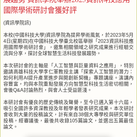
國際學術研討會獲好評
(資訊學院訊)
本校(中國科技大學)資訊學院為提昇學術風氣，於2023年5月
4日(星期四)在中國科技大學臺北校區舉辦「2023資訊科技應
用國際學術研討會」，邀集相關領域之研究成果進行經驗交
流與分享，探討全球智慧生活科技發展趨勢。
本次研討會的主軸是「人工智慧與巨量資料之應用」，特別
邀請高雄科技大學李仁軍教授主講「探索人工智慧的潛力：
如何利用AI提升產業進步與開創新契機」專題講座。演講內
容豐富，均與本院重點發展方向智慧型科技生活密切相關，
會後Q&A討論熱烈，與會人士受益匪淺。
本研討會有優良的歷史傳統及聲譽，至今已邁入第十六屆，
吸引全國許多資深教授及年輕學者發表研究成果。本次研討
會收到大量的投稿論文，計有來自38個大專學校與研究單位
投稿，經審議後，最後共收錄105篇論文，並選出五篇最佳
論文。