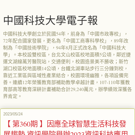
中國科技大學電子報
中國科技大學創立於民國54年，前身為「中國市政專校」，
72年配合國家發展，更名為「中國工商專科學校」，89年改
制為「中國技術學院」，94年8月正式改名為「中國科技大
學」。本校設雙校區，台北文山校區校地面積5公頃，鄰近捷
運文湖線萬芳醫院站，交通便利，校園造景美不勝收；新竹
湖口校區校地面積14公頃，台鐵北湖車站步行三分鐘到校，
靠近工業區與區域性產業結合，校園環境幽雅，各項設備完
善。連續12年榮獲教育部補助教學卓越計畫，107-110年獲教
育部高等教育深耕計畫補助合計29,240萬元，辦學績效深獲各
界肯定。
2023/05/24
【 第360期 】因應全球智慧生活科技發
展趨勢 資訊學院舉辦2023資訊科技應用