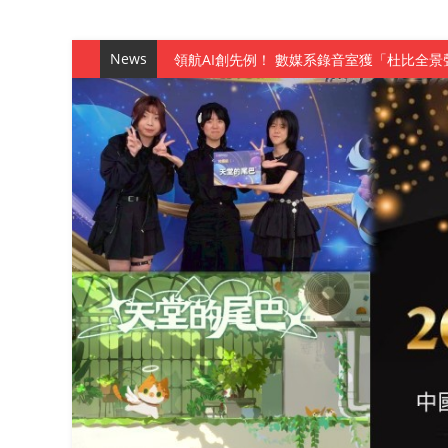
News
觀管系展現跨域創新與實作育人成效 AI智
學務處舉辦「董事長『聊』心室」 上官董事
成人之美成就學生夢想 菁英學程陪伴財金系
金曲陣容強勢進駐！中國科大原民音樂成果展
數媒系《天堂的尾巴》、《礦影》勇奪台灣
師生攜手磨練一個月！觀管系榮獲天籟盃全
一銀彭仁主中國科大開講 解密AI時代的金
通識教育中心主辦「114學年度AI英文自我
數據後的溫度：財金系傑出校友共議「人文
森城建設股份有限公司捐贈 嘉惠行管系莘莘
產學合作新里程！財金系師生參訪中租控股 
英文公園 315期