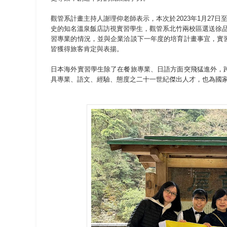
觀管系計畫主持人謝理仰老師表示，本次於2023年1月27日
史的知名溫泉飯店訪視實習學生，觀管系北竹兩校區選送徐
習專業的情況，並與企業洽談下一年度的培育計畫事宜，實
皆獲得旅客肯定與表揚。
日本海外實習學生除了在餐旅專業、日語方面突飛猛進外，
具專業、語文、經驗、態度之二十一世紀傑出人才，也為國