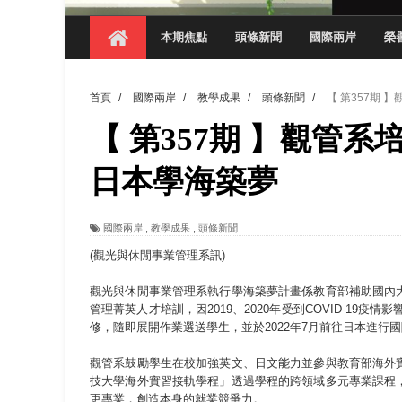
【 第404期 】影視系榮獲59屆美國休士
本期焦點
頭條新聞
國際兩岸
榮
【 第404期 】你抓得到我嗎？數媒系VR
【 第404期 】數媒系《光影潛歷史》榮獲
首頁
/
國際兩岸
/
教學成果
/
頭條新聞
/
【 第357期
【 第404期 】探索空間設計解方 室設系學子於
【 第357期 】觀管
【 第404期 】從創意到實踐 數媒系學生
【 第404期 】以品格奠基、用領導領航：
日本學海築夢
【 第404期 】此夏，向未來！ 中國科大
國際兩岸
,
教學成果
,
頭條新聞
領航AI創先例！ 數媒系錄音室獲「杜比全景
(觀光與休閒事業管理系訊)
觀光與休閒事業管理系執行學海築夢計畫係教育部補助國內
管理菁英人才培訓，因2019、2020年受到COVID-19疫
修，隨即展開作業選送學生，並於2022年7月前往日本進行
觀管系鼓勵學生在校加強英文、日文能力並參與教育部海外
技大學海外實習接軌學程」透過學程的跨領域多元專業課程
更專業，創造本身的就業競爭力。