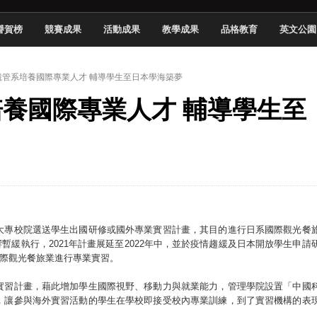
頓國際影展最高榮譽白金獎
譽賀榜
競賽成果
活動成果
教學成果
品格教育
英文公園
新創遊戲抱回金點新秀獎
全國實務專題競賽第一名
 】觀管系培養國際專業人才 輔導學生至日本學海築夢
 2026 TSID 提出具體舊建築再利用提案
系培養國際專業人才 輔導學生至
於技專校院電腦動畫競賽嶄露頭角
中國科大雙校區學生會全國賽勇奪佳績
新竹畢典青銀共學、逐夢啟航
聲」與「Wwise」雙認證
大專校院選送學生出國研修或國外專業實習計畫，其目的進行日系國際觀光餐
情影響暫緩執行，2021年計畫展延至2022年中，並於疫情趨緩及日本開放學生申請
國際觀光餐旅業進行專業實習。
實習計畫，藉此增加學生國際視野、移動力與就業能力，管理學院設置「中國
，讓參與海外實習活動的學生在學校即接受校內專業訓練，到了實習機構的表