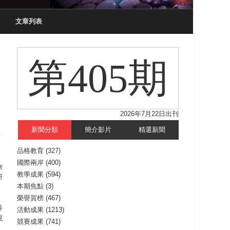
文章列表
第405期
2026年7月22日出刊
新聞分類
簡介影片
精選新聞
品格教育
(327)
國際兩岸
(400)
旅
教學成果
(594)
研
本期焦點
(3)
榮譽賀榜
(467)
科
活動成果
(1213)
現
競賽成果
(741)