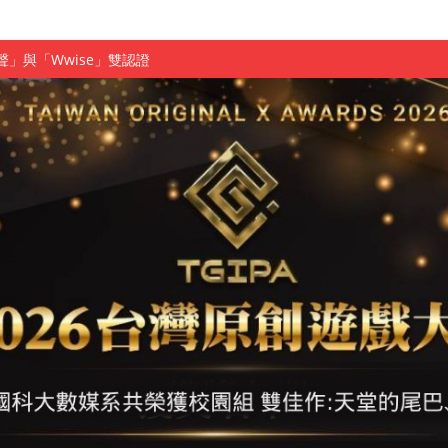
慧餐飲管家獲全國第二名
長與青年學子溫馨對談 傳遞品格與智慧力量
學生蛻變成金融新星
 燃爆傳統與現代
原創遊戲大賞雙佳作
國大專廣播詞競賽英文組佳作
融轉型與數位正義
介紹比賽」成績出爐
素養」 點亮智慧金融時代的跨域新局
學子
探索金融實習優勢