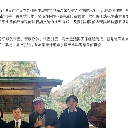
至2月9日前往日本九州熊本縣杖立観光温泉ひぜんや株式会社，此也為具300年
品樑同學、黄筠雯同學、駱昭如同學3位學生前往實習，此行除了訪視學生實習
習學生旅館專業職能與日語文能力學習有成，及實習期間的表現與服務態度常
跨領域的學習、實務歷練、學習態度、海外生活與工作經驗養成，皆是培育出
家、學校、系上爭光，並為學弟妹繼續爭取出國學海築夢的機會。