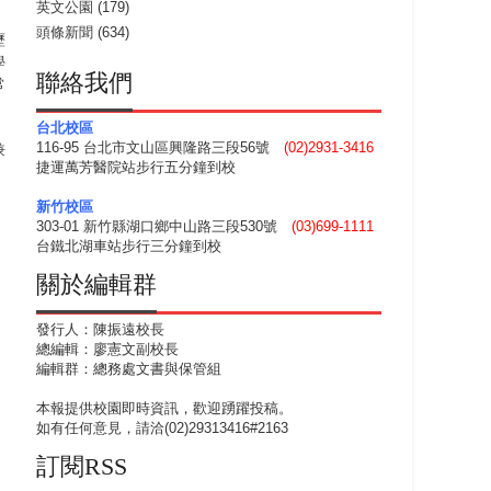
英文公園
(179)
頭條新聞
(634)
歷
學
聯絡我們
常
台北校區
116-95 台北市文山區興隆路三段56號
(02)2931-3416
兼
捷運萬芳醫院站步行五分鐘到校
新竹校區
303-01 新竹縣湖口鄉中山路三段530號
(03)699-1111
台鐵北湖車站步行三分鐘到校
關於編輯群
發行人：陳振遠校長
總編輯：廖憲文副校長
編輯群：總務處文書與保管組
本報提供校園即時資訊，歡迎踴躍投稿。
如有任何意見，請洽(02)29313416#2163
訂閱RSS