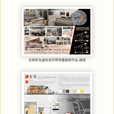
呂奇軒及盧柏安同學榮獲銀獎作品-通透