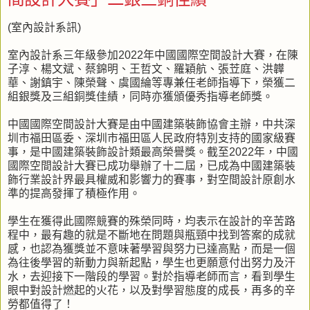
(室內設計系訊)
室內設計系三年級參加2022年中國國際空間設計大賽，在陳
子淳、楊文斌、蔡錦明、王哲文、羅穎航、張苙庭、洪韡
華、謝鎮宇、陳榮聲、虞國綸等專兼任老師指導下，榮獲二
組銀獎及三組銅獎佳績，同時亦獲頒優秀指導老師獎。
中國國際空間設計大賽是由中國建築裝飾協會主辦，中共深
圳市福田區委、深圳市福田區人民政府特別支持的國家級賽
事，是中國建築裝飾設計類最高榮譽獎。截至2022年，中國
國際空間設計大賽已成功舉辦了十二屆，已成為中國建築裝
飾行業設計界最具權威和影響力的賽事，對空間設計原創水
準的提高發揮了積極作用。
學生在獲得此國際競賽的殊榮同時，均表示在設計的辛苦路
程中，最有趣的就是不斷地在問題與瓶頸中找到答案的成就
感，也認為獲獎並不意味著學習與努力已達高點，而是一個
為往後學習的新動力與新起點，學生也更願意付出努力及汗
水，去迎接下一階段的學習。對於指導老師而言，看到學生
眼中對設計燃起的火花，以及對學習態度的成長，再多的辛
勞都值得了！