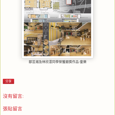
鄒芸湘及林欣澐同學榮獲銀獎作品-童樂
分享
沒有留言:
張貼留言