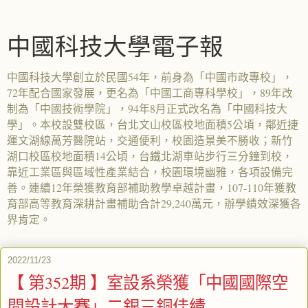
中國科技大學電子報
中國科技大學創立於民國54年，前身為「中國市政專校」，
72年配合國家發展，更名為「中國工商專科學校」，89年改
制為「中國技術學院」，94年8月正式改名為「中國科技大
學」。本校設雙校區，台北文山校區校地面積5公頃，鄰近捷
運文湖線萬芳醫院站，交通便利，校園造景美不勝收；新竹
湖口校區校地面積14公頃，台鐵北湖車站步行三分鐘到校，
靠近工業區與區域性產業結合，校園環境幽雅，各項設備完
善。連續12年榮獲教育部補助教學卓越計畫，107-110年獲教
育部高等教育深耕計畫補助合計29,240萬元，辦學績效深獲各
界肯定。
2022/11/23
【 第352期 】室設系榮獲「中國國際空
間設計大賽」二銀三銅佳績