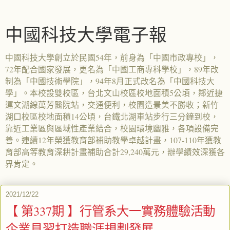
中國科技大學電子報
中國科技大學創立於民國54年，前身為「中國市政專校」，
72年配合國家發展，更名為「中國工商專科學校」，89年改
制為「中國技術學院」，94年8月正式改名為「中國科技大
學」。本校設雙校區，台北文山校區校地面積5公頃，鄰近捷
運文湖線萬芳醫院站，交通便利，校園造景美不勝收；新竹
湖口校區校地面積14公頃，台鐵北湖車站步行三分鐘到校，
靠近工業區與區域性產業結合，校園環境幽雅，各項設備完
善。連續12年榮獲教育部補助教學卓越計畫，107-110年獲教
育部高等教育深耕計畫補助合計29,240萬元，辦學績效深獲各
界肯定。
2021/12/22
【 第337期 】行管系大一實務體驗活動
企業見習打造職涯規劃發展