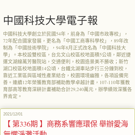
中國科技大學電子報
中國科技大學創立於民國54年，前身為「中國市政專校」，
72年配合國家發展，更名為「中國工商專科學校」，89年改
制為「中國技術學院」，94年8月正式改名為「中國科技大
學」。本校設雙校區，台北文山校區校地面積5公頃，鄰近捷
運文湖線萬芳醫院站，交通便利，校園造景美不勝收；新竹
湖口校區校地面積14公頃，台鐵北湖車站步行三分鐘到校，
靠近工業區與區域性產業結合，校園環境幽雅，各項設備完
善。連續12年榮獲教育部補助教學卓越計畫，107-110年獲教
育部高等教育深耕計畫補助合計29,240萬元，辦學績效深獲各
界肯定。
2021/12/01
【 第336期 】商務系響應環保 舉辦愛海
無懼淨灘活動