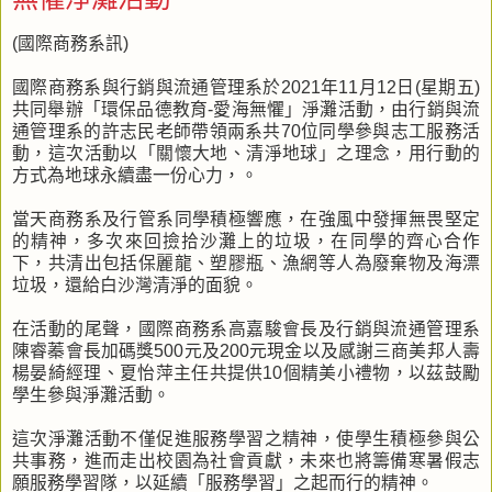
(國際商務系訊)
國際商務系與行銷與流通管理系於2021年11月12日(星期五)
共同舉辦「環保品德教育-愛海無懼」淨灘活動，由行銷與流
通管理系的許志民老師帶領兩系共70位同學參與志工服務活
動，這次活動以「關懷大地、清淨地球」之理念，用行動的
方式為地球永續盡一份心力，。
當天商務系及行管系同學積極響應，在強風中發揮無畏堅定
的精神，多次來回撿拾沙灘上的垃圾，在同學的齊心合作
下，共清出包括保麗龍、塑膠瓶、漁網等人為廢棄物及海漂
垃圾，還給白沙灣清淨的面貌。
在活動的尾聲，國際商務系高嘉駿會長及行銷與流通管理系
陳睿蓁會長加碼獎500元及200元現金以及感謝三商美邦人壽
楊晏綺經理、夏怡萍主任共提供10個精美小禮物，以茲鼓勵
學生參與淨灘活動。
這次淨灘活動不僅促進服務學習之精神，使學生積極參與公
共事務，進而走出校園為社會貢獻，未來也將籌備寒暑假志
願服務學習隊，以延續「服務學習」之起而行的精神。