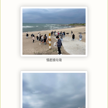
憶起撿垃圾