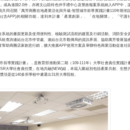
P)」成為進階2.0外，亦將文山區特色伴手禮中心及警政報案系統納入APP中，
員共同召開「萬芳商圈在地產業活化與升級-智慧城市前導實踐計畫110年期初
(含APP)的相關功能，達到本計畫「產業創新」、「在地關懷」、「守護
含系統的畫面更新及使用便利性、檢驗測試流程的建置及行銷活動、消防安全
系統查詢連結台北市停管處、連結台北市觀傳局的資訊界面、協助萬芳發展協
實幫助商圈店家創意行銷，擴大推廣APP使用方案及舉辦特色商業活動促進社
前導實踐計畫』，是教育部推動第二期（109-111年）大學社會責任實踐計
USR大學社會責任獎」在地共融(NEW)組，本屆入圍組別包括產業共創、生態
，此獎項是從140多所學校中遴選出31所大專院校。