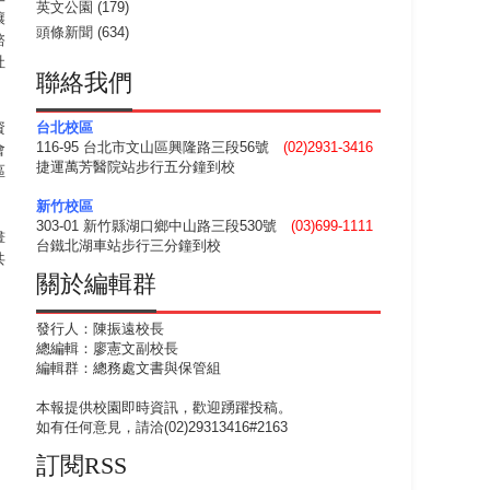
英文公園
(179)
讓
頭條新聞
(634)
諮
社
聯絡我們
資
台北校區
116-95 台北市文山區興隆路三段56號
(02)2931-3416
會
捷運萬芳醫院站步行五分鐘到校
區
新竹校區
303-01 新竹縣湖口鄉中山路三段530號
(03)699-1111
畫
台鐵北湖車站步行三分鐘到校
共
關於編輯群
發行人：陳振遠校長
總編輯：廖憲文副校長
編輯群：總務處文書與保管組
本報提供校園即時資訊，歡迎踴躍投稿。
如有任何意見，請洽(02)29313416#2163
訂閱RSS