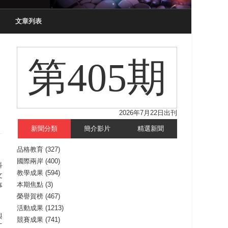
文章列表
第405期
2026年7月22日出刊
新聞分類
簡介影片
精選新聞
品格教育
(327)
國際兩岸
(400)
科
教學成果
(594)
文
本期焦點
(3)
事
榮譽賀榜
(467)
活動成果
(1213)
與
競賽成果
(741)
工