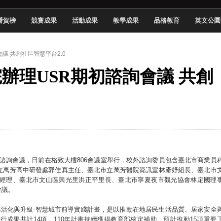
慧餐飲管家獲全國第二名
譽賀榜
競賽成果
活動成果
教學成果
品格教育
英文公園
長與青年學子溫馨對談 傳遞品格與智慧力量
學生蛻變成金融新星
會議 共創社區智慧平台2.0
 燃爆傳統與現代
院辦理USR期初諮詢會議 共創
原創遊戲大賞雙佳作
國大專廣播詞競賽英文組佳作
融轉型與數位正義
介紹比賽」成績出爐
年期初諮詢會議，日前在格致大樓806會議室舉行，校外諮詢委員包含臺北市商業員
立萬芳高中研發處郭佳真主任、臺北市立萬芳醫院資訊室林彥妤組長、臺北市
經理、臺北市文山區興光里洪正平里長、臺北市寧夏夜市觀光協會林定國理
會議。
業活化與升級-智慧城市前導實踐計畫，是以推動在地居民生活品質、居家安全
成果共計14項，110年計畫持續獲得教育部核定補助，預計推動15項重要