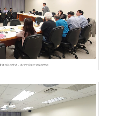
芽計畫期初諮詢會議，本校管院劉明德院長致詞