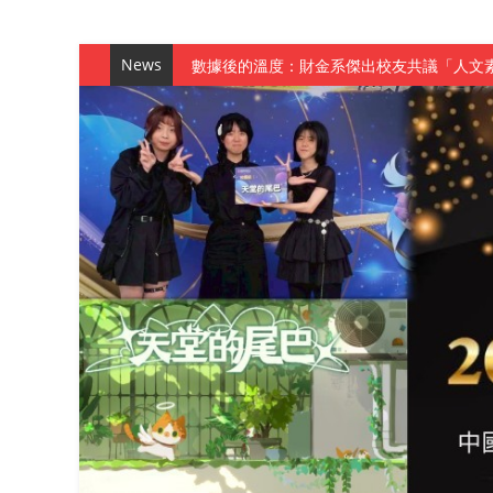
News
數據後的溫度：財金系傑出校友共議「人文
森城建設股份有限公司捐贈 嘉惠行管系莘莘
產學合作新里程！財金系師生參訪中租控股 
英文公園 315期
【 第404期 】影視系榮獲59屆美國休士
【 第404期 】你抓得到我嗎？數媒系VR
【 第404期 】數媒系《光影潛歷史》榮獲
【 第404期 】探索空間設計解方 室設系學子於
【 第404期 】從創意到實踐 數媒系學生
【 第404期 】以品格奠基、用領導領航：
【 第404期 】此夏，向未來！ 中國科大
領航AI創先例！ 數媒系錄音室獲「杜比全景