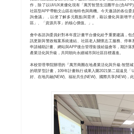
作，除了以UI/UX來優化現有「萬芳智慧生活圈平台(含AP
社區型APP帶動文山區在地特色與商機。今天邀請的各位委
詢會議」，以便了解多元觀點與需求，藉以優化與新增平台
區」、「資源共享」的核心價值。」。
會中各諮詢委員針對本年度計畫平台優化給予重要建議，包
訊更新與警政報案系統連結、社區老人關懷志工服務、停車
申請補助計畫、網站與APP後台管理銜接給協會等，期許落
產業活化與升級，共同朝向永續城市與社區目標邁進。
本校管理學院辦理的『萬芳商圈在地產業活化與升級-智慧城市
的萌芽型計畫，109年計畫執行成果入圍2021第二屆遠見「
好、在地共融(NEW)、福祉共生(NEW)、國際共享(NEW)