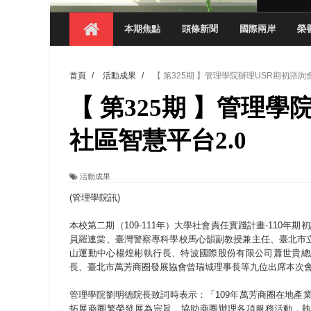
觀管系展現跨域創新與實作育人成效 AI智
本期焦點
頭條新聞
國際兩岸
榮
學務處舉辦「董事長『聊』心室」 上官董事
成人之美成就學生夢想 菁英學程陪伴財金系
首頁
/
活動成果
/
【 第325期 】管理學院辦理USR期初諮詢
金曲陣容強勢進駐！中國科大原民音樂成果展
【 第325期 】管理學
數媒系《天堂的尾巴》、《礦影》勇奪台灣
師生攜手磨練一個月！觀管系榮獲天籟盃全
社區智慧平台2.0
一銀彭仁主中國科大開講 解密AI時代的金
活動成果
通識教育中心主辦「114學年度AI英文自我
(管理學院訊)
本校第二期（109-111年）大學社會責任實踐計畫-110
員羅連棠、臺灣警察專科學校馬心韻副教授兼主任、臺北市
山運動中心楊煌彬執行長、特波國際股份有限公司蕭世貴總
長、臺北市萬芳商圈發展協會曾瑞城理事長等九位出席本次
管理學院劉明德院長致詞時表示：「109年萬芳商圈在地產
拓展商圈繁榮發展為宗旨，協助商圈辦理各項服務活動，執行