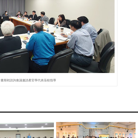
芽計畫期初諮詢會議邀請產官學代表蒞校指導