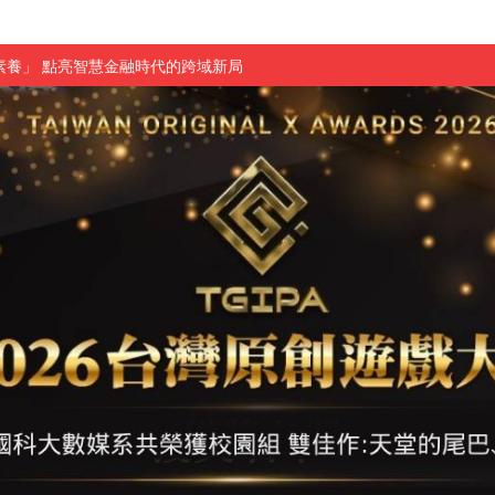
素養」 點亮智慧金融時代的跨域新局
學子
探索金融實習優勢
頓國際影展最高榮譽白金獎
新創遊戲抱回金點新秀獎
全國實務專題競賽第一名
 2026 TSID 提出具體舊建築再利用提案
於技專校院電腦動畫競賽嶄露頭角
中國科大雙校區學生會全國賽勇奪佳績
新竹畢典青銀共學、逐夢啟航
聲」與「Wwise」雙認證