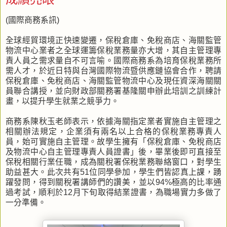
(國際商務系訊)
全球經貿環境正快速變遷，保稅倉庫、免稅商店、海關監管
物流中心業者之全球運籌保稅業務量亦大增，其自主管理專
責人員之需求量自不可言喻。國際商務系為培育保稅業務所
需人才，於近日特與台灣國際物流暨供應鏈協會合作，聘請
保稅倉庫、免稅商店、海關監管物流中心及現任資深海關關
員聯合講授，並向財政部關務署基隆關申辦此培訓之訓練計
畫，以提升學生就業之競爭力。
商務系陳秋玉老師表示，依據海關指定業者實施自主管理之
相關辦法規定，企業須有兩名以上合格的保稅業務專責人
員，始可實施自主管理。故學生擁有「保稅倉庫、免稅商店
及物流中心自主管理專責人員證書」後，畢業後即可直接至
保稅相關行業任職，成為關稅署保稅業務聯絡窗口，對學生
助益甚大。此次共有51位同學參加，學生們皆認真上課，踴
躍發問，得到關稅署講師們的讚美，並以94%極高的比率通
過考試，順利於12月下旬取得結業證書，為職場實力多做了
一分準備。