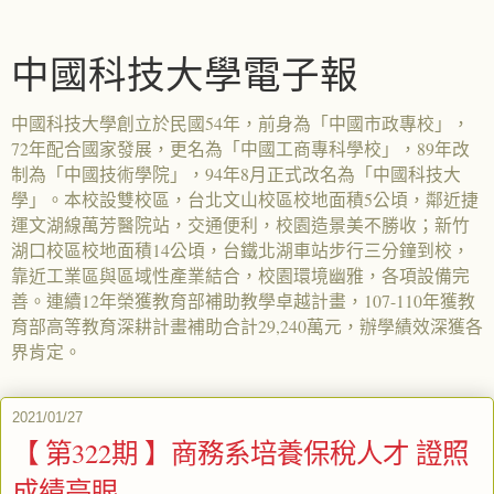
中國科技大學電子報
中國科技大學創立於民國54年，前身為「中國市政專校」，
72年配合國家發展，更名為「中國工商專科學校」，89年改
制為「中國技術學院」，94年8月正式改名為「中國科技大
學」。本校設雙校區，台北文山校區校地面積5公頃，鄰近捷
運文湖線萬芳醫院站，交通便利，校園造景美不勝收；新竹
湖口校區校地面積14公頃，台鐵北湖車站步行三分鐘到校，
靠近工業區與區域性產業結合，校園環境幽雅，各項設備完
善。連續12年榮獲教育部補助教學卓越計畫，107-110年獲教
育部高等教育深耕計畫補助合計29,240萬元，辦學績效深獲各
界肯定。
2021/01/27
【 第322期 】商務系培養保稅人才 證照
成績亮眼