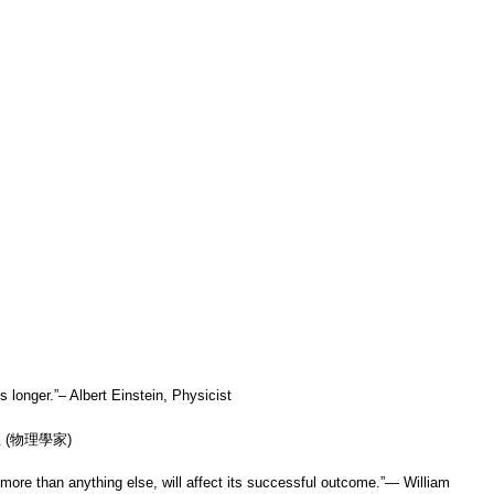
s longer.
”–
Albert Einstein, Physicist
坦
(
物理學家
)
h, more than anything else, will affect its successful outcome.
”—
William