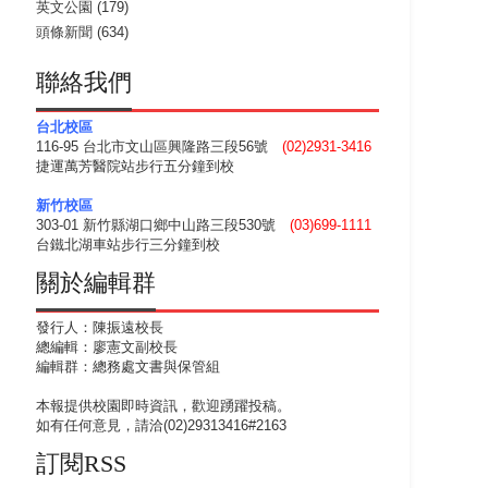
英文公園
(179)
頭條新聞
(634)
聯絡我們
台北校區
116-95 台北市文山區興隆路三段56號
(02)2931-3416
捷運萬芳醫院站步行五分鐘到校
新竹校區
303-01 新竹縣湖口鄉中山路三段530號
(03)699-1111
台鐵北湖車站步行三分鐘到校
關於編輯群
發行人：陳振遠校長
總編輯：廖憲文副校長
編輯群：總務處文書與保管組
本報提供校園即時資訊，歡迎踴躍投稿。
如有任何意見，請洽(02)29313416#2163
訂閱RSS