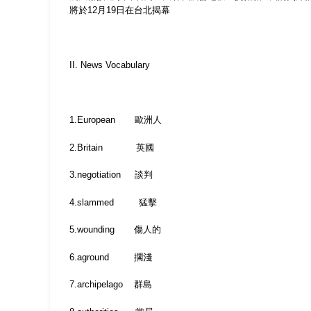
將於
12
月
19
日在台北揭幕
II. News Vocabulary
1.European
歐洲人
2.Britain
英國
3.negotiation
談判
4.slammed
猛擊
5.wounding
傷人的
6.aground
擱淺
7.archipelago
群島