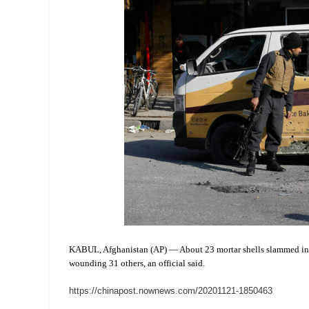
KABUL, Afghanistan (AP) — About 23 mortar shells slammed into d
wounding 31 others, an official said.
https://chinapost.nownews.com/20201121-1850463