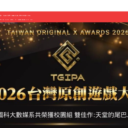
原創遊戲大賞雙佳作
國大專廣播詞競賽英文組佳作
融轉型與數位正義
介紹比賽」成績出爐
素養」 點亮智慧金融時代的跨域新局
學子
探索金融實習優勢
頓國際影展最高榮譽白金獎
新創遊戲抱回金點新秀獎
全國實務專題競賽第一名
 2026 TSID 提出具體舊建築再利用提案