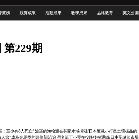
於技專校院電腦動畫競賽嶄露頭角
譽賀榜
競賽成果
活動成果
教學成果
品格教育
英文公園
中國科大雙校區學生會全國賽勇奪佳績
新竹畢典青銀共學、逐夢啟航
聲」與「Wwise」雙認證
 第229期
慧餐飲管家獲全國第二名
長與青年學子溫馨對談 傳遞品格與智慧力量
學生蛻變成金融新星
 燃爆傳統與現代
區；至少有
8
人死亡
/
波羅的海輪渡在芬蘭水域擱淺
/
日本運載小行星土壤樣品的
情人節”成為金馬獎的頭條新聞
/
台灣名流丁小琴在投降後被通緝
/
日本聖誕節市場