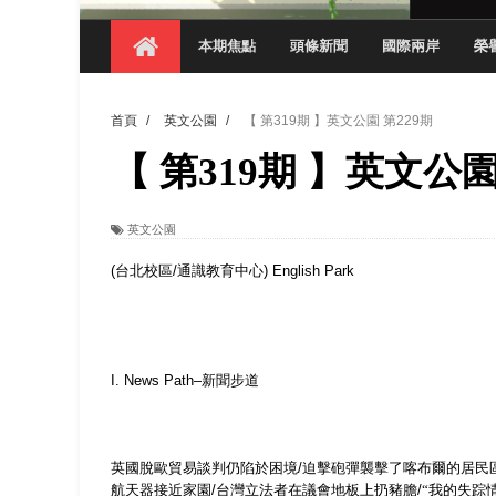
【 第404期 】從創意到實踐 數媒系學生
本期焦點
頭條新聞
國際兩岸
榮
【 第404期 】以品格奠基、用領導領航：
【 第404期 】此夏，向未來！ 中國科大
首頁
/
英文公園
/
【 第319期 】英文公園 第229期
領航AI創先例！ 數媒系錄音室獲「杜比全景
【 第319期 】英文公園
觀管系展現跨域創新與實作育人成效 AI智
學務處舉辦「董事長『聊』心室」 上官董事
英文公園
成人之美成就學生夢想 菁英學程陪伴財金系
(
台北校區
/
通識教育中心
) English Park
金曲陣容強勢進駐！中國科大原民音樂成果展
I. News Path–
新聞步道
英國脫歐貿易談判仍陷於困境
/
迫擊砲彈襲擊了喀布爾的居民
航天器接近家園
/
台灣立法者在議會地板上扔豬膽
/
“我的失踪