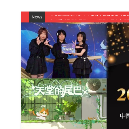
News
數媒系《天堂的尾巴》、《礦影》勇奪台灣
師生攜手磨練一個月！觀管系榮獲天籟盃全
一銀彭仁主中國科大開講 解密AI時代的金
通識教育中心主辦「114學年度AI英文自我
數據後的溫度：財金系傑出校友共議「人文
森城建設股份有限公司捐贈 嘉惠行管系莘莘
產學合作新里程！財金系師生參訪中租控股 
英文公園 315期
【 第404期 】影視系榮獲59屆美國休士
【 第404期 】你抓得到我嗎？數媒系VR
【 第404期 】數媒系《光影潛歷史》榮獲
【 第404期 】探索空間設計解方 室設系學子於