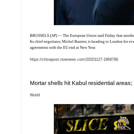
BRUSSELS (AP) — The European Union said Friday that another w
Its chief negotiator, Michel Barnier, is heading to London for e
agreements with the EU end at New Year.
https://chinapost.nownews.com/20201127-1868786
Mortar shells hit Kabul residential areas;
World