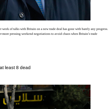
eek of talks with Britain on a new trade deal has gone with barely any progress.
ver-more pressing weekend negotiations to avoid chaos when Britain’s trade
 at least 8 dead