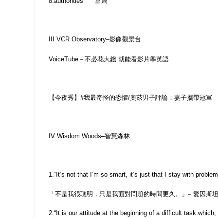
8.authorities
當局
III VCR Observatory–
影像觀景台
VoiceTube
－不必花大錢
就能看影片學英語
【今夜秀】
#
我最奇怪的恐懼
/
奧茲男子評論：妻子攜帶冠軍
IV Wisdom Woods
–
智慧森林
1.
“
It
’
s not that I
’
m so smart, it
’
s just that I stay with problem
「不是我很聰明，只是我面對問題的時間更久。」–
愛因斯
2.
“
It is our attitude at the beginning of a difficult task whic