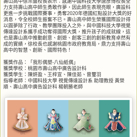
壽山高中徐宗盛校長表示：感謝中國科技大學唐彥博校長全
力支持壽山高中師生勇敢作夢，因此師生表現亮眼，廣設科
更進一步挑戰國際賽事，勇奪2020年德國紅點設計大獎的好
消息，令全校師生振奮不已。壽山高中師生榮獲國際設計得
以圓夢除了行政、教學團隊投入之外，與中國科技大學視覺
傳達設計系攜手成功奪得國際大獎，推升孩子的成就線，這
也是壽山高中推動創意、創遊、創客三創的創新教育卓然有
成的實績，徐校長也感謝桃園市政府教育局，鼎力支持壽山
高中的智慧、創新、國際特色！
獲獎作品：「我形偶塑-八仙紙偶」
獲獎學校：桃園市壽山高中廣告設計科
獲獎學生：陳妍盈、王梓宣、陳佳茹、曾璽羽
指導老師：中國科技大學 視覺傳達設計系 助理教授 黃榮
順、壽山高中廣告設計科 楊朝勝老師