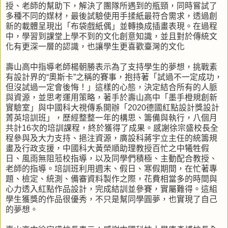
授、老師的幫助下，解決了團隊所遇到的瓶頸，同時嘗試了
多種不同的媒材，最後試驗使用手揉紙最符合需求，透過創
新的載體呈現出「布袋戲紙偶」並轉換成插畫表現。在過程
中，學習到課堂上學不到的文化創意知識，並且對於傳統文
化有更深一層的認識，也讓學生更喜歡臺灣的文化
壽山高中指導老師楊朝勝表示為了支持學生的夢想，挑戰素
有設計界的“奧斯卡”之稱的賽事，抱持著「試過不一定成功，
但沒試過一定會後悔！」這樣的心態，決定結合所有的人脈
與資源，並思考運用策略，著手於壽山高中「墨手橙規創新
實驗室」與中國科大視傳系開辦「2020德國紅點設計獎設計
菁英培訓班」，歷經整整一年的構思、籌備與執行，八個月
共計16次的培訓課程，終於獲得了成果。感謝徐宗盛校長全
程參與及大力支持、挹注資源，廣設科蔣宇立主任的統籌規
畫及行政支援，中國科大黃榮順助理教授百忙之中犧牲假
日、風雨無阻蒞校指導，以及同學們積極、主動配合教授、
老師的指導。培訓班利用週末、假日、寒假期間，在忙著專
題、檢定、統測、備審資料製作之際，花費相當多的時間與
心力透入紅點作品設計，完成結訓並參賽，實屬難得。這組
學生獲獎的作品很優秀，不只是幫同學圓夢，也實現了自己
的夢想。