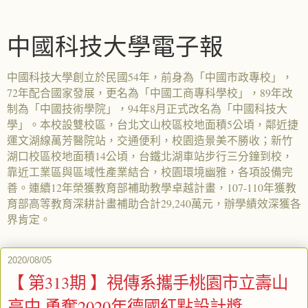
中國科技大學電子報
中國科技大學創立於民國54年，前身為「中國市政專校」，
72年配合國家發展，更名為「中國工商專科學校」，89年改
制為「中國技術學院」，94年8月正式改名為「中國科技大
學」。本校設雙校區，台北文山校區校地面積5公頃，鄰近捷
運文湖線萬芳醫院站，交通便利，校園造景美不勝收；新竹
湖口校區校地面積14公頃，台鐵北湖車站步行三分鐘到校，
靠近工業區與區域性產業結合，校園環境幽雅，各項設備完
善。連續12年榮獲教育部補助教學卓越計畫，107-110年獲教
育部高等教育深耕計畫補助合計29,240萬元，辦學績效深獲各
界肯定。
2020/08/05
【 第313期 】視傳系攜手桃園市立壽山
高中 勇奪2020年德國紅點設計獎