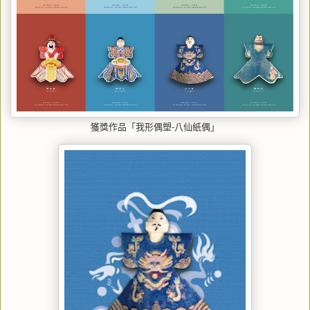
獲獎作品「我形偶塑-八仙紙偶」