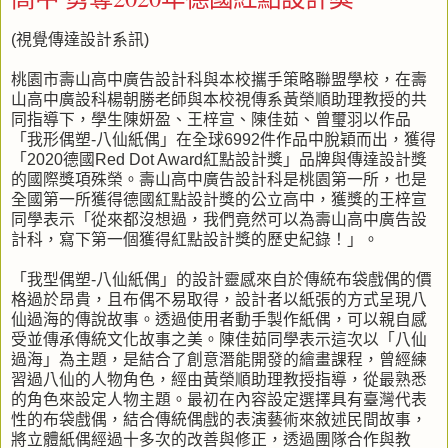
(視覺傳達設計系訊)
桃園市壽山高中廣告設計科與本校攜手策略聯盟學校，在壽
山高中廣設科楊朝勝老師與本校視傳系黃榮順助理教授的共
同指導下，學生陳妍盈、王梓宣、陳佳茹、曾璽羽以作品
「我形偶塑-八仙紙偶」在全球6992件作品中脫穎而出，獲得
「2020德國Red Dot Award紅點設計獎」品牌與傳達設計獎
的國際獎項殊榮。壽山高中廣告設計科是桃園第一所，也是
全國第一所獲得德國紅點設計獎的公立高中，獲獎的王梓宣
同學表示「從來都沒想過，我們竟然可以為壽山高中廣告設
計科，寫下第一個獲得紅點設計獎的歷史紀錄！」。
「我型偶塑-八仙紙偶」的設計靈感來自於傳統布袋戲偶的價
格過於昂貴，且布偶不易取得，設計者以紙張的方式呈現八
仙過海的傳說故事。透過使用者動手製作紙偶，可以親自感
受並傳承傳統文化故事之美。陳佳茹同學表示這次以「八仙
過海」為主題，是結合了創意潛能開發的繪畫課程，曾經練
習過八仙的人物角色，經由黃榮順助理教授指導，從最熟悉
的角色來設定人物主題。最初在內容設定選擇具有臺灣代表
性的布袋戲偶，結合傳統偶戲的表演藝術來敘述民間故事，
將立體紙偶經過十多次的改善與修正，透過團隊合作與教