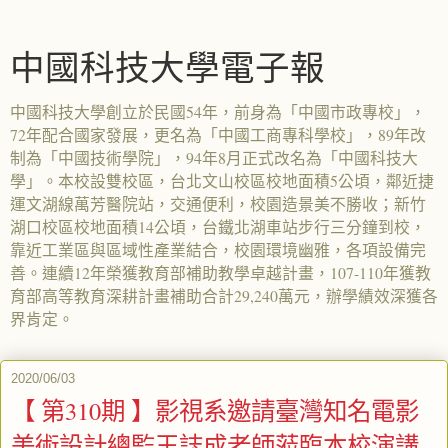
中國科技大學電子報
中國科技大學創立於民國54年，前身為「中國市政專校」，
72年配合國家發展，更名為「中國工商專科學校」，89年改
制為「中國技術學院」，94年8月正式改名為「中國科技大
學」。本校設雙校區，台北文山校區校地面積5公頃，鄰近捷
運文湖線萬芳醫院站，交通便利，校園造景美不勝收；新竹
湖口校區校地面積14公頃，台鐵北湖車站步行三分鐘到校，
靠近工業區與區域性產業結合，校園環境幽雅，各項設備完
善。連續12年榮獲教育部補助教學卓越計畫，107-110年獲教
育部高等教育深耕計畫補助合計29,240萬元，辦學績效深獲各
界肯定。
2020/06/03
【 第310期 】影視系邀請臺灣知名電影
美術設計總監王誌成老師蒞臨本校演講