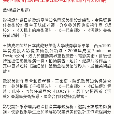
(影視設計系訊)
影視設計系日前邀請臺灣知名電影美術設計總監、金馬獎最
佳美術設計得主王誌成老師，分享參與經典影視作品《返
校》、《天橋上的魔術師》、《一代宗師》、《沉默》美術
設計規劃工作。
王誌成老師於日本武藏野美術大學映像學系畢業。西元1991
年開始投入影像美術設計領域，2006年成立Production
Design公司，致力於推動業界重視廣告、電影美術，爾後也
跨足擔任影像導演一職，拍攝廣告、短片、紀錄片等作品，
其中曾以短片《題紅葉》獲頒金穗獎優等影片、最佳美術設
計。
電影美術作品曾和侯孝賢、王家衛、陳凱歌等知名導演合
作，參與拍攝《千禧曼波》、《一代宗師》、《妖貓傳》等
片；此外，也曾任盧貝松《LUCY》、馬丁史柯西斯《沉
默》臺灣區美術指導，國際合作經驗極為豐富。
影視設計系辦理高教深耕產業專題解析，邀請王誌成老師演
講，使影視系學生更加瞭解影視業界美術設計工作流程與分