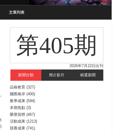
文章列表
第405期
2026年7月22日出刊
新聞分類
簡介影片
精選新聞
品格教育
(327)
國際兩岸
(400)
一
教學成果
(594)
本期焦點
(3)
。
榮譽賀榜
(467)
弟
活動成果
(1213)
)
競賽成果
(741)