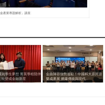
財金產業專題解析」講座
成就學生夢想 菁英學程陪伴
金曲陣容強勢進駐！中國科大原民音
生蛻變成金融新星
樂成果展 燃爆傳統與現代