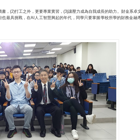
書，(2)打工之外，更要專業實習，(3)讓壓力成為自我成長的助力。財金系卓
但也最具挑戰，在AI人工智慧興起的年代，同學只要掌握學校所學的財務金融