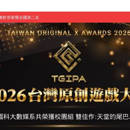
慧餐飲管家獲全國第二名
長與青年學子溫馨對談 傳遞品格與智慧力量
學生蛻變成金融新星
 燃爆傳統與現代
原創遊戲大賞雙佳作
國大專廣播詞競賽英文組佳作
融轉型與數位正義
介紹比賽」成績出爐
素養」 點亮智慧金融時代的跨域新局
學子
探索金融實習優勢