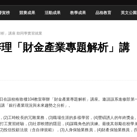
頓國際影展最高榮譽白金獎
譽賀榜
競賽成果
活動成果
教學成果
品格教育
英文公園
新創遊戲抱回金點新秀獎
全國實務專題競賽第一名
解析」講座 助同學實習就業
 2026 TSID 提出具體舊建築再利用提案
系辦理「財金產業專題解析」講
於技專校院電腦動畫競賽嶄露頭角
中國科大雙校區學生會全國賽勇奪佳績
新竹畢典青銀共學、逐夢啟航
聲」與「Wwise」雙認證
20日在該校格致樓104教室舉辦「財金產業專題解析」講座。邀請該系進修部第
演講「銀行產業現況與未來趨勢之分析」。
(2)工時較長的冗雜業務，(3)職場生涯的多樣學習，(4)豐碩誘人的年終獎金
積打工實習經驗，(3)社群軟體的隱惡，(4)謀職角色的演練。最後其鼓勵在校學
)投信投顧法規（含自律規範），(3)人身保險業務員，(4)財產保險業務員，(5