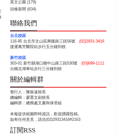
英文公園
(179)
頭條新聞
(634)
文
專
聯絡我們
台北校區
116-95 台北市文山區興隆路三段56號
(02)2931-3416
捷運萬芳醫院站步行五分鐘到校
新竹校區
303-01 新竹縣湖口鄉中山路三段530號
(03)699-1111
台鐵北湖車站步行三分鐘到校
關於編輯群
發行人：陳振遠校長
總編輯：廖憲文副校長
編輯群：總務處文書與保管組
本報提供校園即時資訊，歡迎踴躍投稿。
如有任何意見，請洽(02)29313416#2163
訂閱RSS