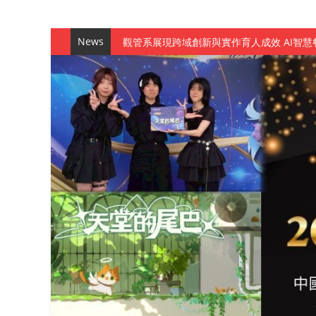
News
觀管系展現跨域創新與實作育人成效 AI智
學務處舉辦「董事長『聊』心室」 上官董事
成人之美成就學生夢想 菁英學程陪伴財金系
金曲陣容強勢進駐！中國科大原民音樂成果展
數媒系《天堂的尾巴》、《礦影》勇奪台灣
師生攜手磨練一個月！觀管系榮獲天籟盃全
一銀彭仁主中國科大開講 解密AI時代的金
通識教育中心主辦「114學年度AI英文自我
數據後的溫度：財金系傑出校友共議「人文
森城建設股份有限公司捐贈 嘉惠行管系莘莘
產學合作新里程！財金系師生參訪中租控股 
英文公園 315期