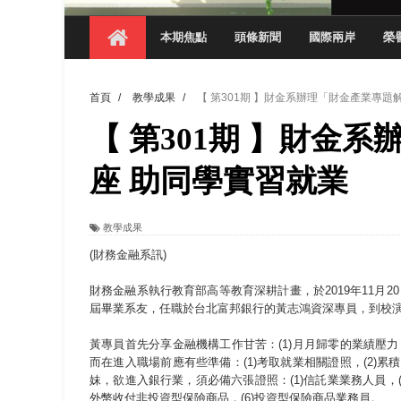
【 第404期 】影視系榮獲59屆美國休士
本期焦點
頭條新聞
國際兩岸
榮
【 第404期 】你抓得到我嗎？數媒系VR
【 第404期 】數媒系《光影潛歷史》榮獲
首頁
/
教學成果
/
【 第301期 】財金系辦理「財金產業專題
【 第404期 】探索空間設計解方 室設系學子於
【 第301期 】財金
【 第404期 】從創意到實踐 數媒系學生
【 第404期 】以品格奠基、用領導領航：
座 助同學實習就業
【 第404期 】此夏，向未來！ 中國科大
教學成果
領航AI創先例！ 數媒系錄音室獲「杜比全景
(財務金融系訊)
財務金融系執行教育部高等教育深耕計畫，於2019年11月
屆畢業系友，任職於台北富邦銀行的黃志鴻資深專員，到校
黃專員首先分享金融機構工作甘苦：(1)月月歸零的業績壓力，
而在進入職場前應有些準備：(1)考取就業相關證照，(2)累
妹，欲進入銀行業，須必備六張證照：(1)信託業業務人員，(2
外幣收付非投資型保險商品，(6)投資型保險商品業務員。