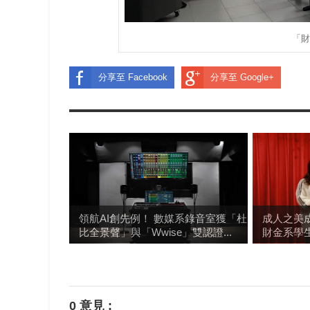
「
分享至 Facebook
分享至 Google+
領航AI創先例！ 數媒系錄音室獲「杜
成人之美
比全景聲」與「Wwise」雙認證...
財金系學
0 意見 :