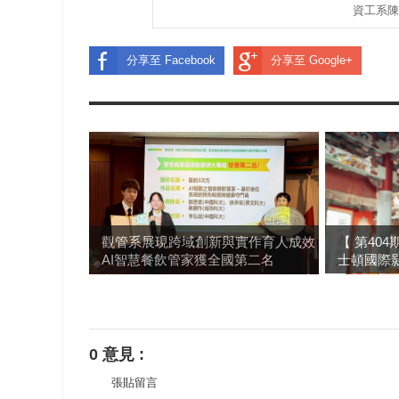
資工系
分享至 Facebook
分享至 Google+
觀管系展現跨域創新與實作育人成效
【 第40
AI智慧餐飲管家獲全國第二名
士頓國際
0 意見 :
張貼留言