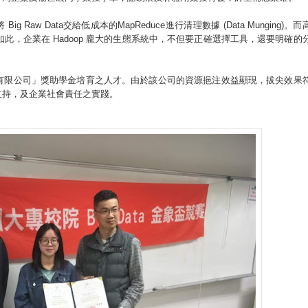
Raw Data交給低成本的MapReduce進行清理數據 (Data Munging)。而
法。如此，企業在 Hadoop 龐大的生態系統中，不但要正確選擇工具，還要明確的
有限公司」獎助學金培育之人才。由於該公司的資源挹注效益顯現，拔尖效果
支持，及企業社會責任之實踐。