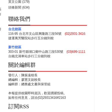
英文公園
(179)
頭條新聞
(634)
高
分
聯絡我們
符
台北校區
116-95 台北市文山區興隆路三段56號
(02)2931-3416
捷運萬芳醫院站步行五分鐘到校
新竹校區
303-01 新竹縣湖口鄉中山路三段530號
(03)699-1111
台鐵北湖車站步行三分鐘到校
關於編輯群
發行人：陳振遠校長
總編輯：廖憲文副校長
編輯群：總務處文書與保管組
本報提供校園即時資訊，歡迎踴躍投稿。
如有任何意見，請洽(02)29313416#2163
訂閱RSS