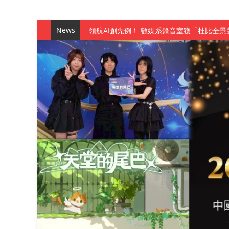
News
觀管系展現跨域創新與實作育人成效 AI智
學務處舉辦「董事長『聊』心室」 上官董事
成人之美成就學生夢想 菁英學程陪伴財金系
金曲陣容強勢進駐！中國科大原民音樂成果展
數媒系《天堂的尾巴》、《礦影》勇奪台灣
師生攜手磨練一個月！觀管系榮獲天籟盃全
一銀彭仁主中國科大開講 解密AI時代的金
通識教育中心主辦「114學年度AI英文自我
數據後的溫度：財金系傑出校友共議「人文
森城建設股份有限公司捐贈 嘉惠行管系莘莘
產學合作新里程！財金系師生參訪中租控股 
英文公園 315期