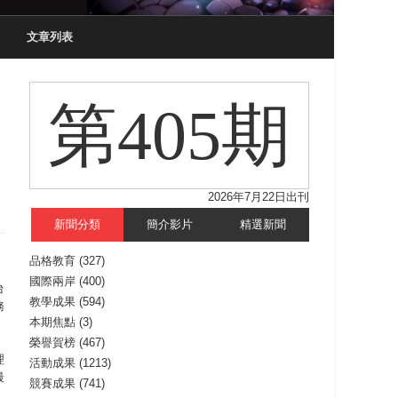
文章列表
第405期
2026年7月22日出刊
新聞分類
簡介影片
精選新聞
品格教育
(327)
國際兩岸
(400)
台
教學成果
(594)
務
本期焦點
(3)
榮譽賀榜
(467)
理
活動成果
(1213)
最
競賽成果
(741)