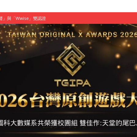
慧餐飲管家獲全國第二名
長與青年學子溫馨對談 傳遞品格與智慧力量
學生蛻變成金融新星
 燃爆傳統與現代
原創遊戲大賞雙佳作
國大專廣播詞競賽英文組佳作
融轉型與數位正義
介紹比賽」成績出爐
素養」 點亮智慧金融時代的跨域新局
學子
探索金融實習優勢