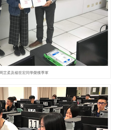
A周芷柔及楊世宏同學榮獲季軍