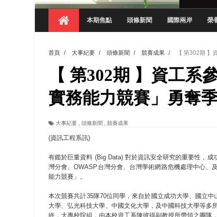
【 第404期 】影視系榮獲59屆美國休士
本期焦點
頭條新聞
國際兩岸
榮
【 第404期 】你抓得到我嗎？數媒系VR
【 第404期 】數媒系《光影潛歷史》榮獲
首頁
/
大事紀要
/
頭條新聞
/
競賽成果
/
【 第302期
【 第404期 】探索空間設計解方 室設系學子於
【 第302期 】資工系
【 第404期 】從創意到實踐 數媒系學生
【 第404期 】以品格奠基、用領導領航：
實務能力競賽」勇奪
【 第404期 】此夏，向未來！ 中國科大
大事紀要
,
頭條新聞
,
競賽成果
領航AI創先例！ 數媒系錄音室獲「杜比全景
(資訊工程系訊)
有鑑於巨量資料 (Big Data) 對於資訊安全研究的重要性
灣分會、OWASP台灣分會、台灣學術網路危機處理中心、及嘉
能力競賽」。
本次競賽共計35隊70位同學，來自於國立成功大學、國立
大學、弘光科技大學、中國文化大學，及中國科技大學等多所大
終，大專校院組，由本校資工系陳彼得副教授所帶領之團隊