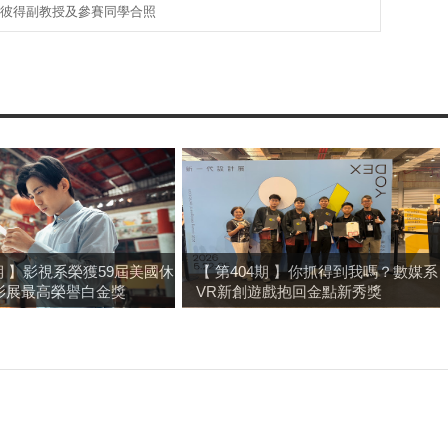
陳彼得副教授及參賽同學合照
4期 】影視系榮獲59屆美國休
【 第404期 】你抓得到我嗎？數媒系
影展最高榮譽白金獎
VR新創遊戲抱回金點新秀獎