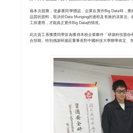
藉本次競賽，使參賽同學體認，企業在實作Big Data時，應將 Big 
品質的資料，取決於Data Munging的過程及有效的演算
工與運用，才能真正實作Big Data的情境。
此次資工系獲獎同學皆為獲得本校企業夥伴「研揚科技股份
合預期。特別感謝研揚莊董事長對中國科技大學辦學肯定、