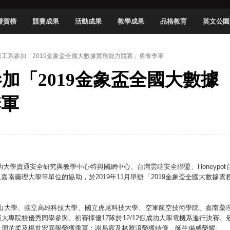
頓國際影展最高榮譽白金獎
譽賀榜
競賽成果
活動成果
教學成果
品格教育
英文公園
新創遊戲抱回金點新秀獎
全國實務專題競賽第一名
 】資工系參加「2019金象盃全國大數據實務能力競賽」勇奪季軍
 2026 TSID 提出具體舊建築再利用提案
參加「2019金象盃全國大數據
於技專校院電腦動畫競賽嶄露頭角
中國科大雙校區學生會全國賽勇奪佳績
季軍
新竹畢典青銀共學、逐夢啟航
聲」與「Wwise」雙認證
，成功大學資通安全研究與教學中心特與國網中心、台灣雲端安全聯盟、Honeypot
南藥理大學等單位的協助，於2019年11月舉辦「2019金象盃全國大數據實
中山大學、國立高雄科技大學、國立虎尾科技大學、空軍航空技術學院、嘉南藥
專院校優秀同學參與。初賽擇優17隊於12/12假成功大學電機系進行決賽。
，周芷柔及楊世宏同學榮獲季軍；謝易宸及林雅淯榮獲特優，師生備感榮耀。