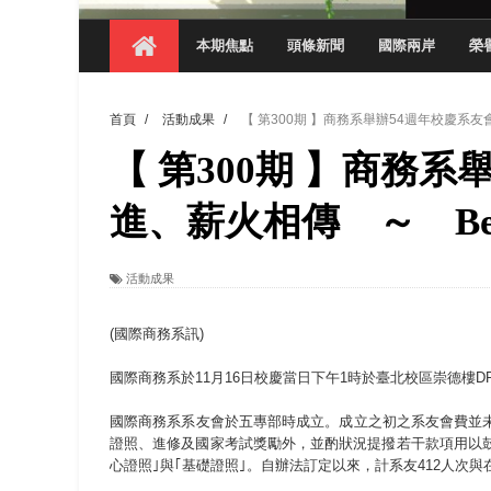
【 第404期 】探索空間設計解方 室設系學子於
本期焦點
頭條新聞
國際兩岸
榮
【 第404期 】從創意到實踐 數媒系學生
【 第404期 】以品格奠基、用領導領航：
首頁
/
活動成果
/
【 第300期 】商務系舉辦54週年校慶系友會-引
【 第404期 】此夏，向未來！ 中國科大
【 第300期 】商務
領航AI創先例！ 數媒系錄音室獲「杜比全景
觀管系展現跨域創新與實作育人成效 AI智
進、薪火相傳 ～ Better
學務處舉辦「董事長『聊』心室」 上官董事
活動成果
成人之美成就學生夢想 菁英學程陪伴財金系
(國際商務系訊)
國際商務系於11月16日校慶當日下午1時於臺北校區崇德樓DR
國際商務系系友會於五專部時成立。成立之初之系友會費並未
證照、進修及國家考試獎勵外，並酌狀況提撥若干款項用以鼓
心證照｣與｢基礎證照｣。自辦法訂定以來，計系友412人次與在