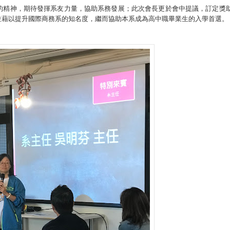
的精神，期待發揮系友力量，協助系務發展；此次會長更於會中提議，訂定獎
並藉以提升國際商務系的知名度，繼而協助本系成為高中職畢業生的入學首選。