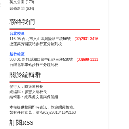
英文公園
(179)
助
頭條新聞
(634)
聯絡我們
台北校區
116-95 台北市文山區興隆路三段56號
(02)2931-3416
捷運萬芳醫院站步行五分鐘到校
新竹校區
303-01 新竹縣湖口鄉中山路三段530號
(03)699-1111
台鐵北湖車站步行三分鐘到校
關於編輯群
發行人：陳振遠校長
總編輯：廖憲文副校長
編輯群：總務處文書與保管組
本報提供校園即時資訊，歡迎踴躍投稿。
如有任何意見，請洽(02)29313416#2163
訂閱RSS