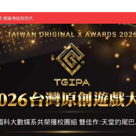
 燃爆傳統與現代
原創遊戲大賞雙佳作
國大專廣播詞競賽英文組佳作
融轉型與數位正義
介紹比賽」成績出爐
素養」 點亮智慧金融時代的跨域新局
學子
探索金融實習優勢
頓國際影展最高榮譽白金獎
新創遊戲抱回金點新秀獎
全國實務專題競賽第一名