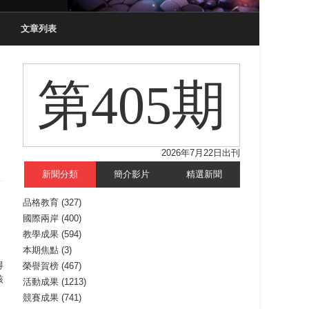
文章列表
第405期
2026年7月22日出刊
新聞分類
簡介影片
精選新聞
品格教育
(327)
國際兩岸
(400)
教學成果
(594)
本期焦點
(3)
得
榮譽賀榜
(467)
核
活動成果
(1213)
競賽成果
(741)