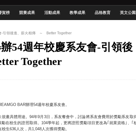
 2026 TSID 提出具體舊建築再利用提案
譽賀榜
競賽成果
活動成果
教學成果
品格教育
英文公園
於技專校院電腦動畫競賽嶄露頭角
中國科大雙校區學生會全國賽勇奪佳績
領後進、薪火相傳 ～ Better Together
新竹畢典青銀共學、逐夢啟航
系舉辦54週年校慶系友會-引領後
聲」與「Wwise」雙認證
慧餐飲管家獲全國第二名
 Together
長與青年學子溫馨對談 傳遞品格與智慧力量
學生蛻變成金融新星
EAMGO BAR辦理54週年校慶系友會。
規畫具體用途。94年9月3日，系友餐會中，討論將系友會費用於獎勵系友取
勵在校生的證照取得。104學年起，更將證照獎勵項目更改為｢就業資格｣、｢
校生636人次，共1,048人次獲得獎勵。