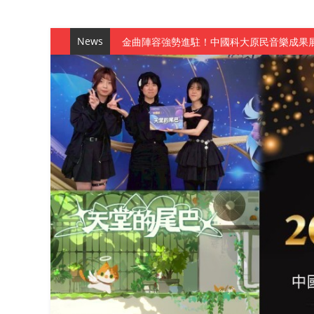
News
金曲陣容強勢進駐！中國科大原民音樂成果展
數媒系《天堂的尾巴》、《礦影》勇奪台灣
師生攜手磨練一個月！觀管系榮獲天籟盃全
一銀彭仁主中國科大開講 解密AI時代的金
通識教育中心主辦「114學年度AI英文自我
數據後的溫度：財金系傑出校友共議「人文
森城建設股份有限公司捐贈 嘉惠行管系莘莘
產學合作新里程！財金系師生參訪中租控股 
英文公園 315期
【 第404期 】影視系榮獲59屆美國休士
【 第404期 】你抓得到我嗎？數媒系VR
【 第404期 】數媒系《光影潛歷史》榮獲