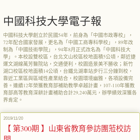
中國科技大學電子報
中國科技大學創立於民國54年，前身為「中國市政專校」，
72年配合國家發展，更名為「中國工商專科學校」，89年改
制為「中國技術學院」，94年8月正式改名為「中國科技大
學」。本校設雙校區，台北文山校區校地面積5公頃，鄰近捷
運文湖線萬芳醫院站，交通便利，校園造景美不勝收；新竹
湖口校區校地面積14公頃，台鐵北湖車站步行三分鐘到校，
靠近工業區與區域性產業結合，校園環境幽雅，各項設備完
善。連續12年榮獲教育部補助教學卓越計畫，107-110年獲教
育部高等教育深耕計畫補助合計29,240萬元，辦學績效深獲各
界肯定。
2019/11/20
【 第300期 】山東省教育參訪團蒞校訪
問