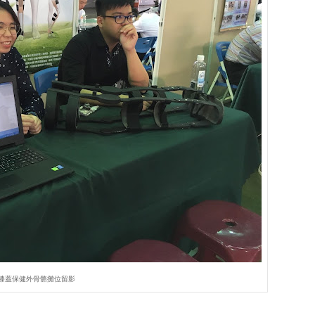
膝蓋保健外骨骼攤位留影