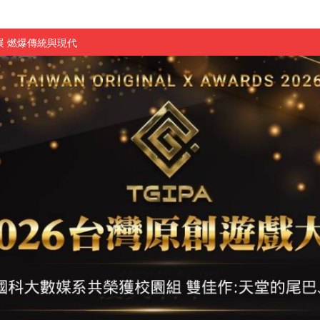
 燃爆傳統與現代
原創遊戲大賞雙佳作
國大專廣播詞競賽英文組佳作
融轉型與數位正義
介紹比賽」成績出爐
素養」 點亮智慧金融時代的跨域新局
學子
探索金融實習優勢
頓國際影展最高榮譽白金獎
新創遊戲抱回金點新秀獎
全國實務專題競賽第一名