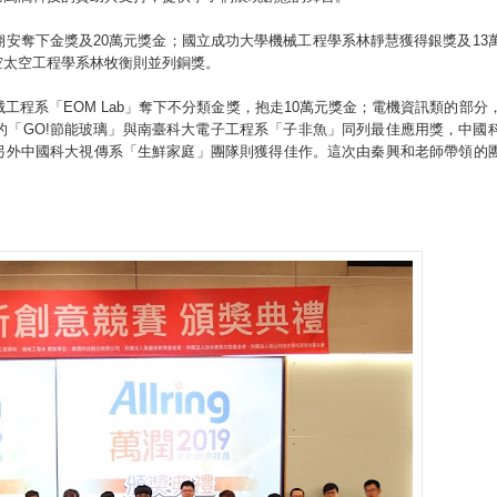
安奪下金獎及20萬元獎金；國立成功大學機械工程學系林靜慧獲得銀獎及13
空太空工程學系林牧衡則並列銅獎。
程系「EOM Lab」奪下不分類金獎，抱走10萬元獎金；電機資訊類的部分
的「GO!節能玻璃」與南臺科大電子工程系「子非魚」同列最佳應用獎，中國
獎。另外中國科大視傳系「生鮮家庭」團隊則獲得佳作。這次由秦興和老師帶領的