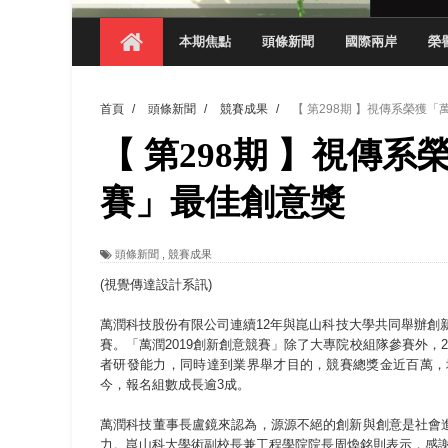
【 第404期 】探索空間設計解方 室設系學子於
本期焦點
頭條新聞
國際兩岸
榮
【 第404期 】從創意到實踐 數媒系學生
【 第404期 】以品格奠基、用領導領航：
首頁
/
頭條新聞
/
競賽成果
/
【 第298期 】視傳系榮獲「
【 第404期 】此夏，向未來！ 中國科大
【 第298期 】視傳系
領航AI創先例！ 數媒系錄音室獲「杜比全景
觀管系展現跨域創新與實作育人成效 AI智
賽」最佳創意獎
學務處舉辦「董事長『聊』心室」 上官董事
頭條新聞
,
競賽成果
成人之美成就學生夢想 菁英學程陪伴財金系
(視覺傳達設計系訊)
萬潤科技股份有限公司連續12年與崑山科技大學共同舉辦創新創
賽。「萬潤2019創新創意競賽」除了大專院校組隊參賽外，2
者研發能力，同時達到業界舉才目的，競賽總獎金近百萬，
今，報名組數成長逾3成。
萬潤科技董事長盧鏡來認為，源源不絕的創新與創意是社會
力。崑山科大學術副校長兼工程學院院長周煥銘則表示，感