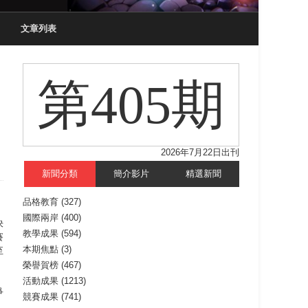
文章列表
第405期
2026年7月22日出刊
新聞分類
簡介影片
精選新聞
品格教育
(327)
國際兩岸
(400)
決
教學成果
(594)
賽
本期焦點
(3)
至
榮譽賀榜
(467)
活動成果
(1213)
爭
競賽成果
(741)