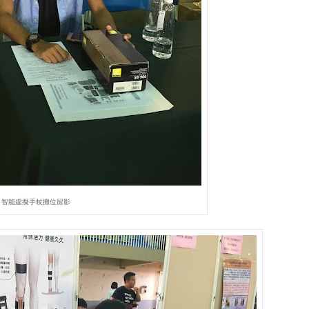
智能虛擬手杖攤位留影