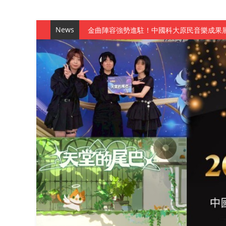
News
金曲陣容強勢進駐！中國科大原民音樂成果展
數媒系《天堂的尾巴》、《礦影》勇奪台灣
師生攜手磨練一個月！觀管系榮獲天籟盃全
一銀彭仁主中國科大開講 解密AI時代的金
通識教育中心主辦「114學年度AI英文自我
數據後的溫度：財金系傑出校友共議「人文
森城建設股份有限公司捐贈 嘉惠行管系莘莘
產學合作新里程！財金系師生參訪中租控股 
英文公園 315期
【 第404期 】影視系榮獲59屆美國休士
【 第404期 】你抓得到我嗎？數媒系VR
【 第404期 】數媒系《光影潛歷史》榮獲