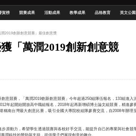
 2026 TSID 提出具體舊建築再利用提案
譽賀榜
競賽成果
活動成果
教學成果
品格教育
英文公園
於技專校院電腦動畫競賽嶄露頭角
中國科大雙校區學生會全國賽勇奪佳績
萬潤2019創新創意競賽」最佳創意獎
新竹畢典青銀共學、逐夢啟航
榮獲「萬潤2019創新創意競
聲」與「Wwise」雙認證
慧餐飲管家獲全國第二名
長與青年學子溫馨對談 傳遞品格與智慧力量
學生蛻變成金融新星
意競賽，「萬潤2019創新創意競賽」今年超過250組隊伍報名，133組進入
012年起開始開放高中職組報名，2018年起再新增碩博士論文組競賽，精進參
堪稱南台灣最大創意比賽，吸引全國大專院校組隊參賽交流，自2008年辦理
進步原動力，希望學生透過競賽與各校好手交流，能提升自己的專業與社會競
謝萬潤科技的贊助與支持，提供學子們展現創意的舞台。