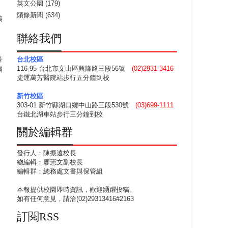
英文公園
(179)
頭條新聞
(634)
萬
聯絡我們
，
科
台北校區
116-95 台北市文山區興隆路三段56號
(02)2931-3416
團
捷運萬芳醫院站步行五分鐘到校
新竹校區
303-01 新竹縣湖口鄉中山路三段530號
(03)699-1111
台鐵北湖車站步行三分鐘到校
關於編輯群
發行人：陳振遠校長
總編輯：廖憲文副校長
編輯群：總務處文書與保管組
本報提供校園即時資訊，歡迎踴躍投稿。
如有任何意見，請洽(02)29313416#2163
訂閱RSS