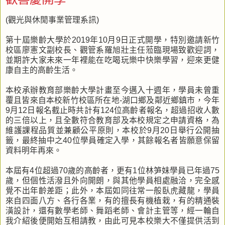
(觀光與休閒事業管理系訊)
第十屆樂齡大學於2019年10月9日正式開學，特別邀請新竹
校區廖憲文副校長、觀管系羅旭壯主任蒞臨現場致歡迎詞，
並期許大家未來一年裡能在吃喝玩樂中快樂學習，迎來更健
康自主的高齡生活。
本校承辦教育部樂齡大學計畫至今邁入十週年，學員未曾重
覆且皆來自本校新竹校區所在地-湖口鄉及鄰近鄉鎮市，今年
9月12日報名截止時共計有124位高齡者報名，超過招收人數
的三倍以上，且全數符合教育部及本校規定之申請資格，為
維護課程品質並兼顧公平原則，本校於9月20日舉行公開抽
籤，最終抽中之40位學員確定入學，其餘報名者皆願意保留
資料明年再來。
本屆有4位超過70歲的高齡者，更有1位林笋妹學員已年過75
歲，但個性活潑且外向開朗，與其他學員相處融洽，完全感
覺不出年齡差距；此外，本屆如同往常一般臥虎藏龍，學員
來自四面八方、各行各業，有的擅長有機植栽，有的精通裝
潢設計，還有數學老師、舞蹈老師、會計主管等，經一輪自
我介紹後便開始互相請教，由此可見本校樂大不僅提供活到