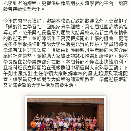
老學到老的課程，更提供結識新朋友交流學習的平台，讓高
齡者持續快樂老化。
今年的開學典禮除了邀請本校長官致詞歡迎之外，更安排了
「樂齡終生學習社」回娘家分享經驗，第七屆社團許瑞英指
導老師、范秉興社長偕第九屆樂大結業校友為新生帶來精彩
的歡迎歌舞，並叮嚀新生千萬要把握開心上學的機會，更傳
授多多爭取擔任幹部讓大學生活更充實的經驗，學員們聽得
津津有味且非常認真；後續由班導師趙丹平老師向大家介紹
高齡社會趨勢，並協助大家彼此認識和推選班級幹部，果然
學長姐在說學弟妹都有在聽，本屆幹部不僅產出快速順利，
且新科班長立即開始在班級群組中積極與大家熟悉互動；下
午則由羅旭壯主任帶領大家瞭解本校的歷史起源及環境配
置，讓學員初步認識樂大課程的師資和教室，準備迎接嶄新
又充滿希望的大學生活及高齡生活。