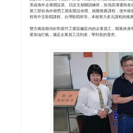
系或海外企業開設英、日語文相關訓練班，加強其溝通與表
第三部份為外籍勞工朋友開設休閒、娛樂推廣課程，使外籍
程有中文歌唱課程、台灣歌唱班等。本校努力多元課程的推
雙方兩造期待針對新竹工業區廠區內的企業員工，開展終身學習(Li
業加油打氣，滿足企業員工活到老，學到老的需求。