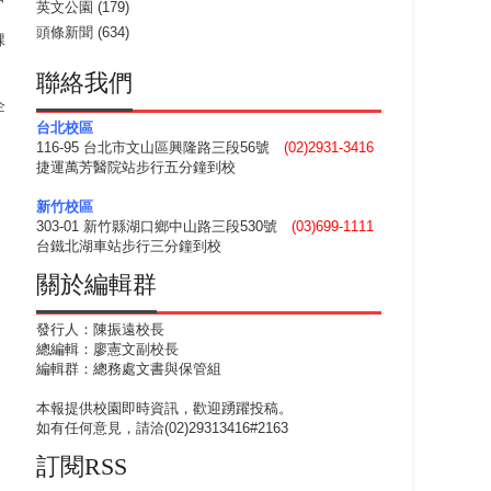
英文公園
(179)
；
頭條新聞
(634)
課
聯絡我們
企
台北校區
116-95 台北市文山區興隆路三段56號
(02)2931-3416
捷運萬芳醫院站步行五分鐘到校
新竹校區
303-01 新竹縣湖口鄉中山路三段530號
(03)699-1111
台鐵北湖車站步行三分鐘到校
關於編輯群
發行人：陳振遠校長
總編輯：廖憲文副校長
編輯群：總務處文書與保管組
本報提供校園即時資訊，歡迎踴躍投稿。
如有任何意見，請洽(02)29313416#2163
訂閱RSS