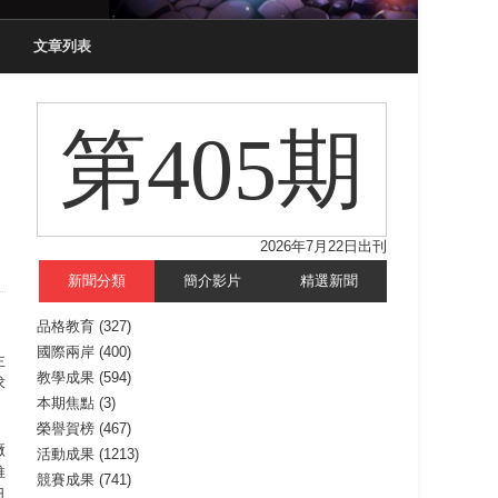
文章列表
第405期
2026年7月22日出刊
新聞分類
簡介影片
精選新聞
品格教育
(327)
國際兩岸
(400)
主
教學成果
(594)
求
本期焦點
(3)
榮譽賀榜
(467)
廠
活動成果
(1213)
推
競賽成果
(741)
日