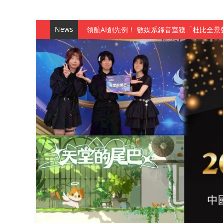
領航AI創先例！ 數媒系錄音室獲「杜比全景
News
觀管系展現跨域創新與實作育人成效 AI智
學務處舉辦「董事長『聊』心室」 上官董事
成人之美成就學生夢想 菁英學程陪伴財金系
金曲陣容強勢進駐！中國科大原民音樂成果展
數媒系《天堂的尾巴》、《礦影》勇奪台灣
師生攜手磨練一個月！觀管系榮獲天籟盃全
一銀彭仁主中國科大開講 解密AI時代的金
通識教育中心主辦「114學年度AI英文自我
數據後的溫度：財金系傑出校友共議「人文
森城建設股份有限公司捐贈 嘉惠行管系莘莘
產學合作新里程！財金系師生參訪中租控股 
英文公園 315期