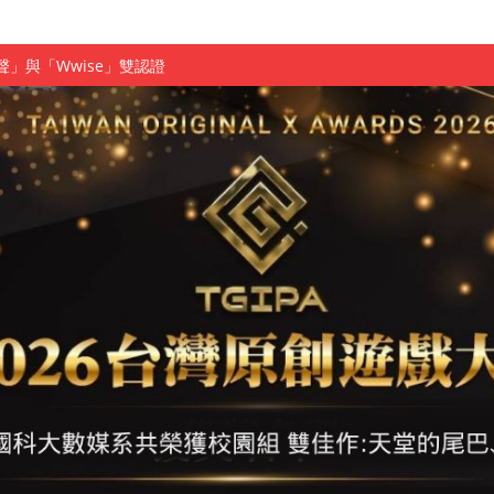
聲」與「Wwise」雙認證
慧餐飲管家獲全國第二名
長與青年學子溫馨對談 傳遞品格與智慧力量
學生蛻變成金融新星
 燃爆傳統與現代
原創遊戲大賞雙佳作
國大專廣播詞競賽英文組佳作
融轉型與數位正義
介紹比賽」成績出爐
素養」 點亮智慧金融時代的跨域新局
學子
探索金融實習優勢