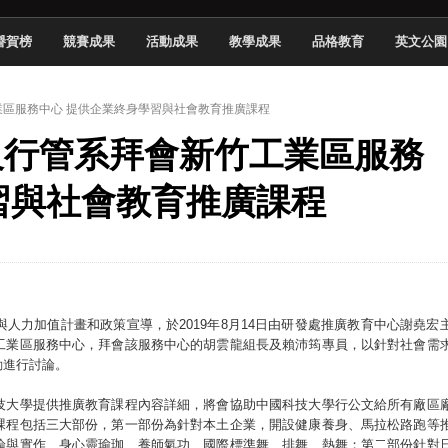
頓國際影展最高榮譽白金獎
譽賀榜
競賽成果
活動成果
教學成果
品格教育
英文公園
新創遊戲抱回金點新秀獎
全國實務專題競賽第一名
工業區服務中心 提供企業終身學習與社會教育推廣課程
 2026 TSID 提出具體舊建築再利用提案
處及行管系拜會新竹工業區服務
於技專校院電腦動畫競賽嶄露頭角
中國科大雙校區學生會全國賽勇奪佳績
習與社會教育推廣課程
新竹畢典青銀共學、逐夢啟航
人力加值計畫和政策宣導，於2019年8月14日由研發處推廣教育中心謝堯宏
工業區服務中心，拜會該服務中心的胡雲龍組長及賴沛筠專員，以針對社會需
動進行討論。
技大學提供推廣教育課程內容詳細，將會協助中國科技大學行公文給所有廠區
課程包括三大部份，第一部份為針對本土企業，開設健康養身、馬拉松路跑等
論與實作、身心靈瑜珈、養師氣功、國際標準舞、排舞、熱舞；第二部份針對