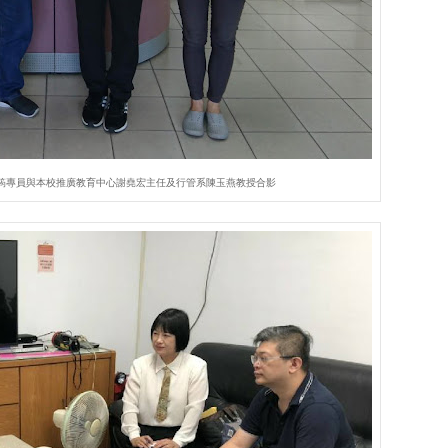
筠專員與本校推廣教育中心謝堯宏主任及行管系陳玉燕教授合影