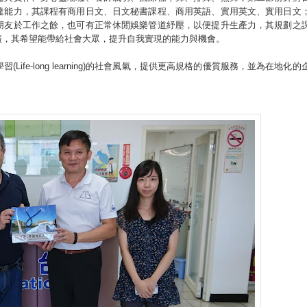
達能力，其課程有商用日文、日文秘書課程、商用英語、實用英文、實用日文
朋友於工作之餘，也可有正常休閒娛樂管道紓壓，以便提升生產力，其規劃之
廣，其希望能帶給社會大眾，提升自我實現的能力與機會。
fe-long learning)的社會風氣，提供更高規格的優質服務，並為在地化的