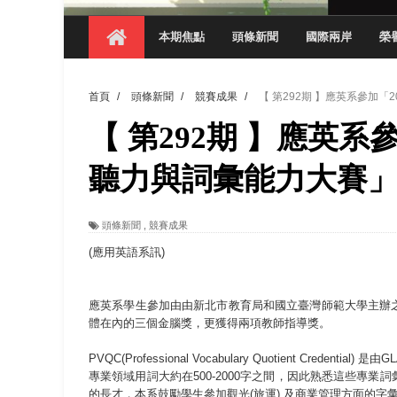
【 第404期 】從創意到實踐 數媒系學生
【 第404期 】以品格奠基、用領導領航：
本期焦點
頭條新聞
國際兩岸
榮
【 第404期 】此夏，向未來！ 中國科大
領航AI創先例！ 數媒系錄音室獲「杜比全景
首頁
/
頭條新聞
/
競賽成果
/
【 第292期 】應英系參加
觀管系展現跨域創新與實作育人成效 AI智
【 第292期 】應英系
學務處舉辦「董事長『聊』心室」 上官董事
聽力與詞彙能力大賽」
成人之美成就學生夢想 菁英學程陪伴財金系
金曲陣容強勢進駐！中國科大原民音樂成果展
頭條新聞
,
競賽成果
(應用英語系訊)
應英系學生參加由由新北市教育局和國立臺灣師範大學主辦
體在內的三個金腦獎，更獲得兩項教師指導獎。
PVQC(Professional Vocabulary Quotient C
專業領域用詞大約在500-2000字之間，因此熟悉這些專
的長才，本系鼓勵學生參加觀光(旅運) 及商業管理方面的