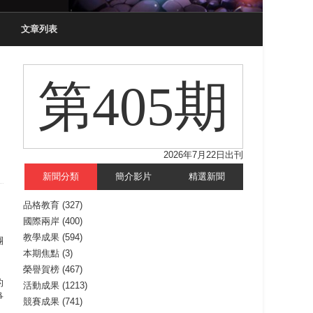
文章列表
第405期
2026年7月22日出刊
新聞分類
簡介影片
精選新聞
品格教育
(327)
國際兩岸
(400)
教學成果
(594)
團
本期焦點
(3)
榮譽賀榜
(467)
的
活動成果
(1213)
爭
競賽成果
(741)