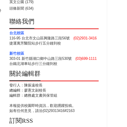
英文公園
(179)
頭條新聞
(634)
終
聯絡我們
台北校區
116-95 台北市文山區興隆路三段56號
(02)2931-3416
捷運萬芳醫院站步行五分鐘到校
新竹校區
303-01 新竹縣湖口鄉中山路三段530號
(03)699-1111
台鐵北湖車站步行三分鐘到校
關於編輯群
發行人：陳振遠校長
總編輯：廖憲文副校長
編輯群：總務處文書與保管組
本報提供校園即時資訊，歡迎踴躍投稿。
如有任何意見，請洽(02)29313416#2163
訂閱RSS