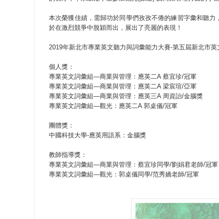
本次榮獲佳績，需歸功於同學們孜孜不倦的練習字彙和聽力
於在激烈競爭中脫穎而出，展出了亮麗的表現！
2019年新北市專業英文聽力與詞彙能力大賽-第五屆新北市英
個人獎：
專業英文詞彙組—商業與管理：應英二A 蔡宜珍/冠軍
專業英文詞彙組—商業與管理：應英二A 梁宸瑄/亞軍
專業英文詞彙組—商業與管理：應英三A 周資詒/金腦獎
專業英文詞彙組—觀光：應英二A 郭桌儀/冠軍
團體獎：
中國科技大學-應英用語系：金腦獎
教師指導獎：
專業英文詞彙組—商業與管理：蔡宜珍同學/劉娟君老師/冠軍
專業英文詞彙組—觀光：郭桌儀同學/范秀嬌老師/冠軍