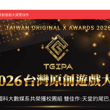
原創遊戲大賞雙佳作
國大專廣播詞競賽英文組佳作
融轉型與數位正義
介紹比賽」成績出爐
素養」 點亮智慧金融時代的跨域新局
學子
探索金融實習優勢
頓國際影展最高榮譽白金獎
新創遊戲抱回金點新秀獎
全國實務專題競賽第一名
 2026 TSID 提出具體舊建築再利用提案