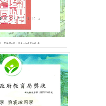
組—商業與管理：應英二A 蔡宜珍/冠軍