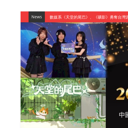
News
數媒系《天堂的尾巴》、《礦影》勇奪台灣
師生攜手磨練一個月！觀管系榮獲天籟盃全
一銀彭仁主中國科大開講 解密AI時代的金
通識教育中心主辦「114學年度AI英文自我
數據後的溫度：財金系傑出校友共議「人文
森城建設股份有限公司捐贈 嘉惠行管系莘莘
產學合作新里程！財金系師生參訪中租控股 
英文公園 315期
【 第404期 】影視系榮獲59屆美國休士
【 第404期 】你抓得到我嗎？數媒系VR
【 第404期 】數媒系《光影潛歷史》榮獲
【 第404期 】探索空間設計解方 室設系學子於