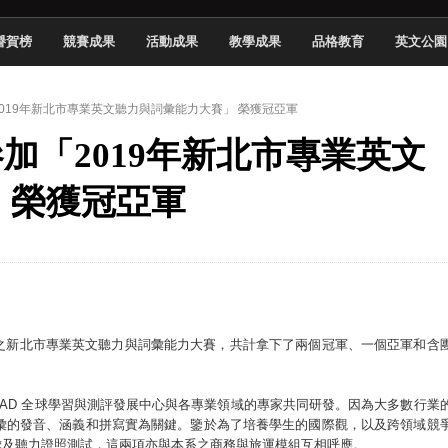
於技專校院電腦動畫競賽嶄露頭角
中國科大雙校區學生會全國賽勇奪佳績
譽賀榜
競賽成果
活動成果
教學成果
品格教育
英文公園
新竹畢典青銀共學、逐夢啟航
聲」與「Wwise」雙認證
「2019年新北市專業英文聽力與詞彙能力大賽」 榮獲冠亞軍
慧餐飲管家獲全國第二名
參加「2019年新北市專業英文
長與青年學子溫馨對談 傳遞品格與智慧力量
 榮獲冠亞軍
學生蛻變成金融新星
 燃爆傳統與現代
之新北市專業英文聽力與詞彙能力大賽，共計拿下了兩個冠軍、一個亞軍和含
redential) 是由GLAD 全球學習與測評發展中心與各專業領域的專家共同研發。因為大多數行業
業詞彙的發音、涵義和拼寫實為關鍵。鑒於為了培養學生的國際觀，以及跨領域競
字彙及聽力證照測試，這兩項亦與本系之商務與旅運模組互相呼應。