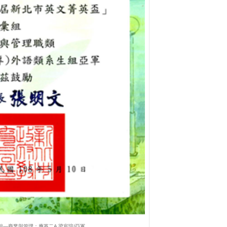
組—商業與管理：應英二A 梁宸瑄/亞軍