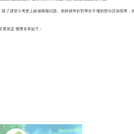
，除了課堂小考更上線做模擬試題。老師經常針對學生不懂的部分詳加指導，
文菁英盃 獲獎名單如下：