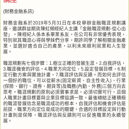
(財務金融系訊)
財務金融系於2019年5月31日在本校舉辦金融職涯規劃講
座，邀請群益期貨陳虹頻經紀人主講「金融職涯規劃-從心出
發」。陳經紀人係本系畢業系友，在公司有非常優秀表現，
特別就其職涯心得與學妹們分享，期許同學了解相關金融產
業，並選好適合自己的產業，以利未來順利就業和人生發
展。
職涯規劃有七個步驟：1.樹立正確的發展生涯，2.自我評估，
3.職涯機會的評估，4.職業方向定位，5.設定發展目標，6.制
定行動方案與實施計畫，7.職涯評估與反饋。而如何去評估
一個好的職位，可以從薪水(固定薪資、自主性收入)、行業
(保險、銀行、證券、期貨等)及職務(內勤、外務)三個方向去
思考。職涯規劃的原則必須實事求是，必須切實可行，且個
人職業計畫目標要與企業目標協調一致。最後總結正確積極
的職涯發展信念是職涯成功的根本，自我評估和機會評估是
前提，職業方向定位是成功的關鍵，合適的目標設定與行動
計畫則是保障，職涯評估與反饋則可以促進職業的永續發
展。