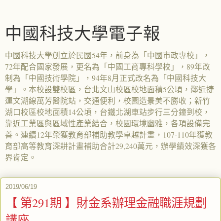
中國科技大學電子報
中國科技大學創立於民國54年，前身為「中國市政專校」，
72年配合國家發展，更名為「中國工商專科學校」，89年改
制為「中國技術學院」，94年8月正式改名為「中國科技大
學」。本校設雙校區，台北文山校區校地面積5公頃，鄰近捷
運文湖線萬芳醫院站，交通便利，校園造景美不勝收；新竹
湖口校區校地面積14公頃，台鐵北湖車站步行三分鐘到校，
靠近工業區與區域性產業結合，校園環境幽雅，各項設備完
善。連續12年榮獲教育部補助教學卓越計畫，107-110年獲教
育部高等教育深耕計畫補助合計29,240萬元，辦學績效深獲各
界肯定。
2019/06/19
【 第291期 】財金系辦理金融職涯規劃
講座