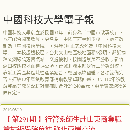
中國科技大學電子報
中國科技大學創立於民國54年，前身為「中國市政專校」，
72年配合國家發展，更名為「中國工商專科學校」，89年改
制為「中國技術學院」，94年8月正式改名為「中國科技大
學」。本校設雙校區，台北文山校區校地面積5公頃，鄰近捷
運文湖線萬芳醫院站，交通便利，校園造景美不勝收；新竹
湖口校區校地面積14公頃，台鐵北湖車站步行三分鐘到校，
靠近工業區與區域性產業結合，校園環境幽雅，各項設備完
善。連續12年榮獲教育部補助教學卓越計畫，107-110年獲教
育部高等教育深耕計畫補助合計29,240萬元，辦學績效深獲各
界肯定。
2019/06/19
【 第291期 】行管系師生赴山東商業職
業技術學院參訪 強化兩岸交流