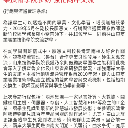
(行銷與流通管理系訊)
為讓學生可以透過不同的專業、文化學習，增長職場競爭
力，2019年5月在副校長廖憲文、行銷與流通管理系教師暨
新竹校區學務長郭小喬帶領下，共10位學生一同前往山東商
業職業技術學院交流訪學。
在訪學團開班儀式中，廖憲文副校長肯定兩校友好合作關
係，認為物流管理（魯台）合作專業良性發展，師生互派交
流；山東技術學院院長錢乃余則鼓勵訪學團學生能利用此機
會深入了解齊魯文化及山東省產研發展狀況，加強兩岸大學
生的友誼。本校行銷與流通管理系自2010年起，即與山東商
業職業技術學院建立穩定的雙向學習與交流機制，包括短期
交換生、教師互訪研習與學生訪學計劃等。
此次參訪行程包括：浪潮集團—一家以雲計算、大數據、關
鍵應用主機、伺服器、存儲、人工智慧和ERP等為主的IT企
業，讓學生見識到最新的智慧城市發展技術；並參觀宏濟堂
阿膠博物館見識百年產品阿膠的製作過程；尤其，泰山之旅
更讓全體學生見識到攻頂後，俯瞰群山之美景。回台前一
天，兩岸大學生同遊濟南大明湖、芙蓉街、曲水亭街、寬厚