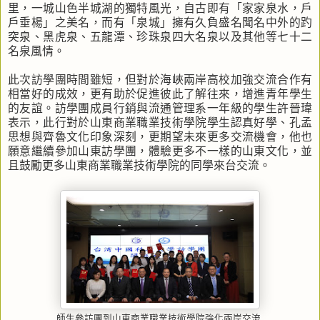
里，一城山色半城湖的獨特風光，自古即有「家家泉水，戶
戶垂楊」之美名，而有「泉城」擁有久負盛名聞名中外的趵
突泉、黑虎泉、五龍潭、珍珠泉四大名泉以及其他等七十二
名泉風情。
此次訪學團時間雖短，但對於海峽兩岸高校加強交流合作有
相當好的成效，更有助於促進彼此了解往來，增進青年學生
的友誼。訪學團成員行銷與流通管理系一年級的學生許晉瑋
表示，此行對於山東商業職業技術學院學生認真好學、孔孟
思想與齊魯文化印象深刻，更期望未來更多交流機會，他也
願意繼續參加山東訪學團，體驗更多不一樣的山東文化，並
且鼓勵更多山東商業職業技術學院的同學來台交流。
師生參訪團到山東商業職業技術學院強化兩岸交流