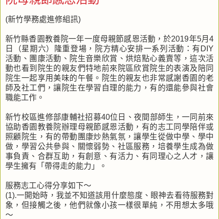
(新竹學務處進修組訊)
新竹縣香園教養院一年一度母親節感恩活動，於2019年5月4
日（星期六）隆重登場，院方精心安排一系列活動：有DIY
活動、團康活動、院生音樂欣賞、烘焙點心義賣等，這次活
動也看到院生的親友們特地前來院區欣賞院生的表演及陪同
院生一起享用美味的午餐。院生的親友也非常感謝香園的老
師及社工們，讓院生在學習自理的能力，有的還能參與社會
職能工作。
新竹校區進修部康輔社招募40位日、夜間部師生，一同前來
協助香園教養院辦理母親節感恩活動，有的志工同學陪伴或
照顧院生，有的帶動團康炒熱氣氛，讓學生從做中學、學中
做，學習公共參與、關懷弱勢、社區服務，培養學生成為做
事負責、合群互助，有創意、有活力、有同理心之人才，讓
學生擁有「帶得走的能力」。
服務志工心得分享如下～
(1).一開始時，我並不知道該用什麼態度、眼神去看待服務對
象，但接觸之後，他們就像小孩一樣很單純，不用想太多哦
～