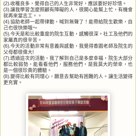
(2).收穫良多，覺得自己的人生非常好，應該要好好珍惜。
(3).讓我學習怎麼照顧有障礙的人，很開心能幫上忙，有機會
就再來當志工。。
(4).協助老師一起帶律動，喊到無聲了！能帶給院生歡樂，自
己也很快樂哦～
(5).今天是和比較重度的院生互動，感觸很深。社工及他們的
家屬真的很辛苦。
(6).今天的活動非常有意義與感動，我覺得香園老師及院生的
父母都很偉大!
(7).透過這次的活動，我了解到自己是多麼幸福，院生大部分
都比較弱勢，能看看他們，服務他們，是我莫大的榮幸，也
是一個很珍貴的體驗。
(8).變得比較有同理心，願意去幫助有困難的人。讓生活變得
更充實。