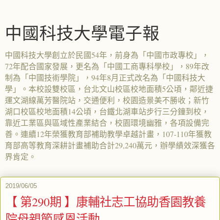
中國科技大學電子報
中國科技大學創立於民國54年，前身為「中國市政專校」，
72年配合國家發展，更名為「中國工商專科學校」，89年改
制為「中國技術學院」，94年8月正式改名為「中國科技大
學」。本校設雙校區，台北文山校區校地面積5公頃，鄰近捷
運文湖線萬芳醫院站，交通便利，校園造景美不勝收；新竹
湖口校區校地面積14公頃，台鐵北湖車站步行三分鐘到校，
靠近工業區與區域性產業結合，校園環境幽雅，各項設備完
善。連續12年榮獲教育部補助教學卓越計畫，107-110年獲教
育部高等教育深耕計畫補助合計29,240萬元，辦學績效深獲各
界肯定。
2019/06/05
【 第290期 】康輔社志工協助香園教養
院母親節感恩活動