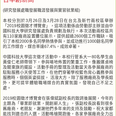
(研究發展處職發展職涯發展與實習就業組)
本校分別於3月26日及3月28日在台北及新竹兩校區舉辦
「2019校園徵才博覽會」，這項活動係由勞動部主辦並由中
國科技大學研究發展處負責規劃及執行。本次活動兩校區共
有110家廠商設置攤位展示，提供超過2600個工作職缺，吸
引了本校2000多名同學熱情參與，並成功進行1000餘名同學
的工作媒合，媒合率達67.4%，成效卓著。
中國科技大學這次徵才活動中，本校行管系大一80名學生由
黃俊仁老師帶領下，參與場地佈置的繁重工作，像搬運桌椅
及關東旗的擺設，活動手冊的整理及活動當天各參展廠商的
駐點服務小天使等工作，在他們穿著學校籃色背心義務參與
服務時，個個英姿挺拔， 活潑大方，除了服務廠商及學長姐
外，更可提早體驗職場媒合的真實氛圍，發現自己不足之
處。
2019校園徵才博覽會在張偉斌副校長的致詞後展開，今年的
主題為「畢業即就業，開創薪人生」，張副校長說看到很多
舊廠商，老朋友，謝謝他們多年來的支持及鼓勵，祝大家都
能找到適合的人選，活動鳴槍開跑後，各家參展廠商全力出