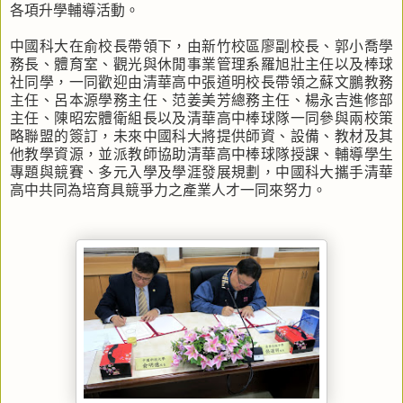
各項升學輔導活動。
中國科大在俞校長帶領下，由新竹校區廖副校長、郭小喬學
務長、體育室、觀光與休閒事業管理系羅旭壯主任以及棒球
社同學，一同歡迎由清華高中張道明校長帶領之蘇文鵬教務
主任、呂本源學務主任、范姜美芳總務主任、楊永吉進修部
主任、陳昭宏體衛組長以及清華高中棒球隊一同參與兩校策
略聯盟的簽訂，未來中國科大將提供師資、設備、教材及其
他教學資源，並派教師協助清華高中棒球隊授課、輔導學生
專題與競賽、多元入學及學涯發展規劃，中國科大攜手清華
高中共同為培育具競爭力之產業人才一同來努力。