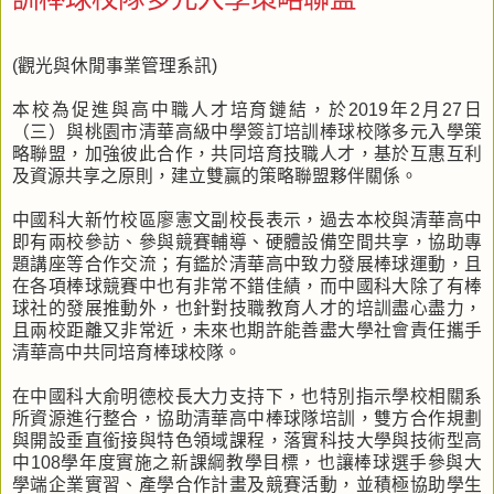
(觀光與休閒事業管理系訊)
本校為促進與高中職人才培育鏈結，於2019年2月27日
（三）與桃園市清華高級中學簽訂培訓棒球校隊多元入學策
略聯盟，加強彼此合作，共同培育技職人才，基於互惠互利
及資源共享之原則，建立雙贏的策略聯盟夥伴關係。
中國科大新竹校區廖憲文副校長表示，過去本校與清華高中
即有兩校參訪、參與競賽輔導、硬體設備空間共享，協助專
題講座等合作交流；有鑑於清華高中致力發展棒球運動，且
在各項棒球競賽中也有非常不錯佳績，而中國科大除了有棒
球社的發展推動外，也針對技職教育人才的培訓盡心盡力，
且兩校距離又非常近，未來也期許能善盡大學社會責任攜手
清華高中共同培育棒球校隊。
在中國科大俞明德校長大力支持下，也特別指示學校相關系
所資源進行整合，協助清華高中棒球隊培訓，雙方合作規劃
與開設垂直銜接與特色領域課程，落實科技大學與技術型高
中108學年度實施之新課綱教學目標，也讓棒球選手參與大
學端企業實習、產學合作計畫及競賽活動，並積極協助學生