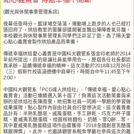
(觀光與休閒事業管理系訊)
夜幕低垂時分，籃球場空蕩蕩，運動場上跑步的人也已經打
道回府了，烘焙教室的窗簾卻還開著並飄出陣陣香氣芬馥，
本校觀光與休閒事業管理系同學們正卯足了勁，為了隔天愛
心點心義賣會製作烘焙產品而準備。
傳遞幸福烘焙愛心義賣是中國科大觀管系張金印老師於2014
年前所提出，目的是讓社員能學用合一，歷屆各任社長都認
真承辦，延續傳遞幸福的精神。這次活動於2018年12月26日
（三）假新竹校區涵德樓中庭舉行，時間自中午11:45至下午
2:00。
中國科大觀管系「PCG達人烘焙社」-「傳遞幸福，愛心點心
義賣會」活動已連續邁入第十屆了！負責這次活動策畫與承
辦的是烘焙社長陳雨雯，她招集社員一同將一學期的學習做
成果展現，點心製作內容由社員自行發想決定，這次義賣產
品計有：半熟乳酪塔、戚風蛋糕、手工餅乾、巧克力杯子蛋
糕、夏威夷乳酪蛋糕、桂圓核桃麵包、奶酪、雪Q餅…等。
其中夏威夷乳酪蛋糕這項作品還獲得「2018全國創意乳酪蛋
糕銀牌獎」。此外，也邀請觀管系輕食學藝社參與這次的義