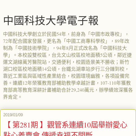
中國科技大學電子報
中國科技大學創立於民國54年，前身為「中國市政專校」，
72年配合國家發展，更名為「中國工商專科學校」，89年改
制為「中國技術學院」，94年8月正式改名為「中國科技大
學」。本校設雙校區，台北文山校區校地面積5公頃，鄰近捷
運文湖線萬芳醫院站，交通便利，校園造景美不勝收；新竹
湖口校區校地面積14公頃，台鐵北湖車站步行三分鐘到校，
靠近工業區與區域性產業結合，校園環境幽雅，各項設備完
善。連續12年榮獲教育部補助教學卓越計畫，107-110年獲教
育部高等教育深耕計畫補助合計29,240萬元，辦學績效深獲各
界肯定。
2019/01/09
【 第281期 】觀管系連續10屆舉辦愛心
點心義賣會 傳遞幸福不間斷