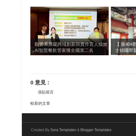
觀管系展現跨域創新與實作育人成效
【 第40
AI智慧餐飲管家獲全國第二名
士頓國際
0 意見 :
張貼留言
較新的文章
Created By
Sora Templates
&
Blogger Templates