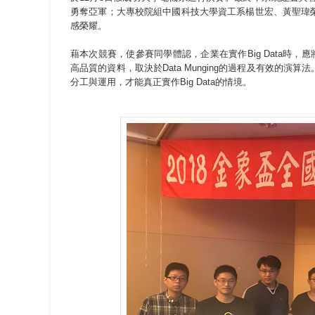
勇奪亞軍；大專校院組中國科技大學資工系楊世宏、黃聖瑋
感榮耀。
藉本次競賽，使參賽同學體認，企業在實作Big Data時，應將 Big
高品質的資料，取決於Data Munging的過程及有效的演
分工與運用，才能真正實作Big Data的情境。