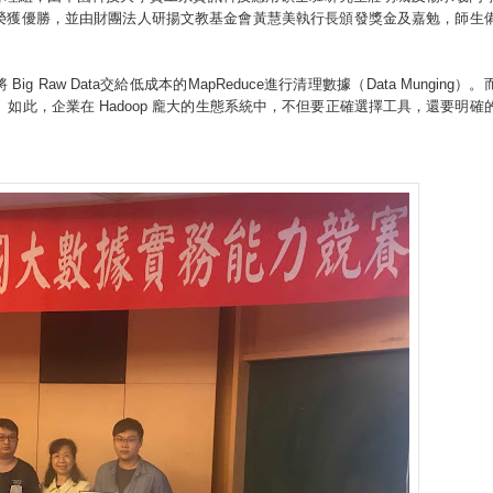
榮獲優勝，並由財團法人研揚文教基金會黃慧美執行長頒發獎金及嘉勉，師生
 Raw Data交給低成本的MapReduce進行清理數據（Data Munging）。
算法。如此，企業在 Hadoop 龐大的生態系統中，不但要正確選擇工具，還要明確