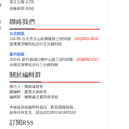
英文公園
(179)
備
頭條新聞
(634)
聯絡我們
而
的
台北校區
116-95 台北市文山區興隆路三段56號
(02)2931-3416
捷運萬芳醫院站步行五分鐘到校
新竹校區
303-01 新竹縣湖口鄉中山路三段530號
(03)699-1111
台鐵北湖車站步行三分鐘到校
關於編輯群
發行人：陳振遠校長
總編輯：廖憲文副校長
編輯群：總務處文書與保管組
本報提供校園即時資訊，歡迎踴躍投稿。
如有任何意見，請洽(02)29313416#2163
訂閱RSS