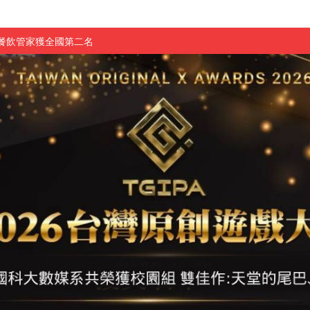
慧餐飲管家獲全國第二名
長與青年學子溫馨對談 傳遞品格與智慧力量
學生蛻變成金融新星
 燃爆傳統與現代
原創遊戲大賞雙佳作
國大專廣播詞競賽英文組佳作
融轉型與數位正義
介紹比賽」成績出爐
素養」 點亮智慧金融時代的跨域新局
學子
探索金融實習優勢