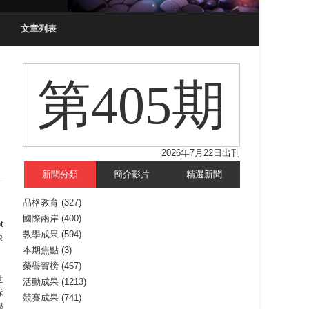
文章列表
第405期
2026年7月22日出刊
新聞分類
簡介影片
精選新聞
品格教育
(327)
國際兩岸
(400)
t
教學成果
(594)
象
本期焦點
(3)
榮譽賀榜
(467)
世
活動成果
(1213)
隊
競賽成果
(741)
學