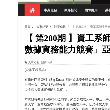
【 第404期 】影視系榮獲59屆美國休士
本期焦點
頭條新聞
國際兩岸
榮
【 第404期 】你抓得到我嗎？數媒系VR
【 第404期 】數媒系《光影潛歷史》榮獲
首頁
/
大事紀要
/
競賽成果
/
【 第280期 】資工系師生
【 第404期 】探索空間設計解方 室設系學子於
【 第280期 】資工系
【 第404期 】從創意到實踐 數媒系學生
【 第404期 】以品格奠基、用領導領航：
數據實務能力競賽」
【 第404期 】此夏，向未來！ 中國科大
大事紀要
,
競賽成果
領航AI創先例！ 數媒系錄音室獲「杜比全景
(資訊工程系訊)
有鑑於巨量資料（Big Data）對於資訊安全研究的重要性
台灣分會、OWASP台灣分會、台灣學術網路危機處理中心、嘉
盃全國大數據實務能力競賽」。
本次競賽共計124隊248位同學，來自於成功大學、中正
新大學、空軍航空技術學院、嘉南藥理大學、弘光科技大學
於12月5日假成功大學電機系進行決賽。最終，系統建置