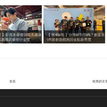
4期 】影視系榮獲59屆美國休
【 第404期 】你抓得到我嗎？數媒系
影展最高榮譽白金獎
VR新創遊戲抱回金點新秀獎
首頁
較舊的文