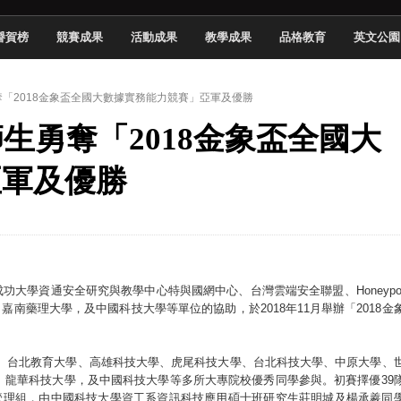
頓國際影展最高榮譽白金獎
譽賀榜
競賽成果
活動成果
教學成果
品格教育
英文公園
新創遊戲抱回金點新秀獎
全國實務專題競賽第一名
勇奪「2018金象盃全國大數據實務能力競賽」亞軍及優勝
 2026 TSID 提出具體舊建築再利用提案
師生勇奪「2018金象盃全國大
於技專校院電腦動畫競賽嶄露頭角
中國科大雙校區學生會全國賽勇奪佳績
亞軍及優勝
新竹畢典青銀共學、逐夢啟航
聲」與「Wwise」雙認證
，成功大學資通安全研究與教學中心特與國網中心、台灣雲端安全聯盟、Honeypo
南藥理大學，及中國科技大學等單位的協助，於2018年11月舉辦「2018金
大學、台北教育大學、高雄科技大學、虎尾科技大學、台北科技大學、中原大學、
、龍華科技大學，及中國科技大學等多所大專院校優秀同學參與。初賽擇優39
與管理組，由中國科技大學資工系資訊科技應用碩士班研究生莊明城及楊承羲同