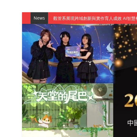
News
觀管系展現跨域創新與實作育人成效 AI智
學務處舉辦「董事長『聊』心室」 上官董事
成人之美成就學生夢想 菁英學程陪伴財金系
金曲陣容強勢進駐！中國科大原民音樂成果展
數媒系《天堂的尾巴》、《礦影》勇奪台灣
師生攜手磨練一個月！觀管系榮獲天籟盃全
一銀彭仁主中國科大開講 解密AI時代的金
通識教育中心主辦「114學年度AI英文自我
數據後的溫度：財金系傑出校友共議「人文
森城建設股份有限公司捐贈 嘉惠行管系莘莘
產學合作新里程！財金系師生參訪中租控股 
英文公園 315期