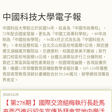
中國科技大學電子報
中國科技大學創立於民國54年，前身為「中國市政專校」，
72年配合國家發展，更名為「中國工商專科學校」，89年改
制為「中國技術學院」，94年8月正式改名為「中國科技大
學」。本校設雙校區，台北文山校區校地面積5公頃，鄰近捷
運文湖線萬芳醫院站，交通便利，校園造景美不勝收；新竹
湖口校區校地面積14公頃，台鐵北湖車站步行三分鐘到校，
靠近工業區與區域性產業結合，校園環境幽雅，各項設備完
善。連續12年榮獲教育部補助教學卓越計畫，107-110年獲教
育部高等教育深耕計畫補助合計29,240萬元，辦學績效深獲各
界肯定。
2018/11/28
【 第278期 】國際交流組梅執行長赴馬
來西亞進行招生宣傳及拜會當地中學活