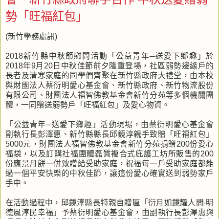
勢「旺福紅包」
(新竹學務處訊)
2018新竹縣中秋節慰問活動「公益青年─送愛下鄉趣」於
2018年9月20日中秋佳節前夕隆重登場，社區弱勢邊緣戶的
長者及清寒家庭的同學們齊聚在新竹縣政府大禮堂，由本校
與財團法人蔡衍明愛心基金會、新竹縣政府、新竹物流股份
有限公司、財團法人福智佛教基金會新竹分苑等多個機關團
體，一同贈送弱勢戶「旺福紅包」及愛心物資。
「公益青年─送愛下鄉趣」活動現場，由蔡衍明愛心基金會
副執行長彭澤惠、新竹縣縣長邱鏡淳親手致贈「旺福紅包」
5000元，財團法人福智佛教基金會新竹分苑捐贈200份愛心
福袋，以及訂購社福團體磊質複合式庇護工坊所販售的200
份應景月餅一併致贈給受助家庭，祝福每一戶受助家庭都能
過一個平安快樂的中秋佳節，讓這份愛心確實送到弱勢家戶
手中。
在活動過程中，邱鏡淳縣長特親自贈匾「衍月如鏡耀人間‧明
德風淳民幸福」予蔡衍明愛心基金會，由副執行長彭澤惠與