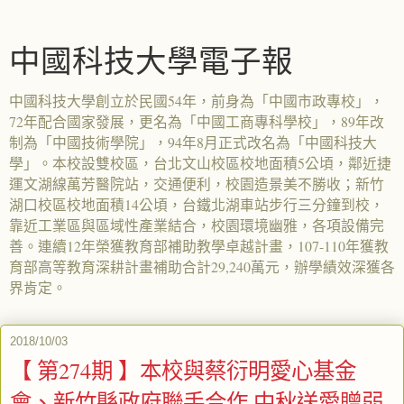
中國科技大學電子報
中國科技大學創立於民國54年，前身為「中國市政專校」，
72年配合國家發展，更名為「中國工商專科學校」，89年改
制為「中國技術學院」，94年8月正式改名為「中國科技大
學」。本校設雙校區，台北文山校區校地面積5公頃，鄰近捷
運文湖線萬芳醫院站，交通便利，校園造景美不勝收；新竹
湖口校區校地面積14公頃，台鐵北湖車站步行三分鐘到校，
靠近工業區與區域性產業結合，校園環境幽雅，各項設備完
善。連續12年榮獲教育部補助教學卓越計畫，107-110年獲教
育部高等教育深耕計畫補助合計29,240萬元，辦學績效深獲各
界肯定。
2018/10/03
【 第274期 】本校與蔡衍明愛心基金
會、新竹縣政府聯手合作 中秋送愛贈弱