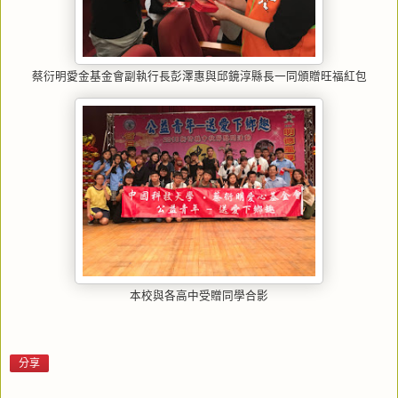
蔡衍明愛金基金會副執行長彭澤惠與邱鏡淳縣長一同頒贈旺福紅包
本校與各高中受贈同學合影
分享