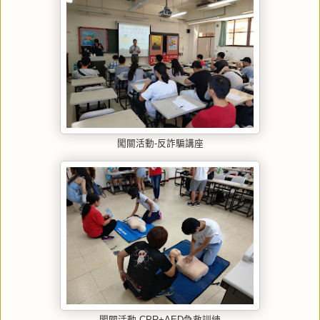
闖關活動-反詐騙講座