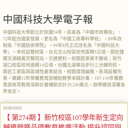
中國科技大學電子報
中國科技大學創立於民國54年，前身為「中國市政專校」，
72年配合國家發展，更名為「中國工商專科學校」，89年改
制為「中國技術學院」，94年8月正式改名為「中國科技大
學」。本校設雙校區，台北文山校區校地面積5公頃，鄰近捷
運文湖線萬芳醫院站，交通便利，校園造景美不勝收；新竹
湖口校區校地面積14公頃，台鐵北湖車站步行三分鐘到校，
靠近工業區與區域性產業結合，校園環境幽雅，各項設備完
善。連續12年榮獲教育部補助教學卓越計畫，107-110年獲教
育部高等教育深耕計畫補助合計29,240萬元，辦學績效深獲各
界肯定。
2018/10/03
【 第274期 】新竹校區107學年新生定向
輔導營暨品德教育推廣活動 提升認同與