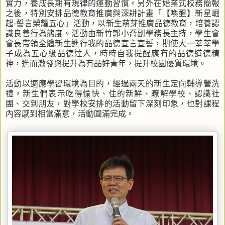
實力，養成長期有規律的運動習慣。另外在始業式校務簡報
之後，特別安排品德教育推廣與深耕計畫「【喚醒】新星崛
起-誓言榮耀五心」活動，以新生萌芽推廣品德教育，培養認
識良善行為態度。活動由新竹郭小喬副學務長主持，學生會
會長帶領全體新生進行我的品德宣言宣誓，期使大一莘莘學
子成為五心級品德達人，時時自我提醒應有的品德道德精
神，進而激發與提升為有品好青年，提升校園優質環境。
活動以適應學習環境為目的，經過兩天的新生定向輔導營洗
禮，新生們表示吃得愉快、住的新鮮、瞭解學校、認識社
團、交到朋友，對學校安排的活動留下深刻印象，也對課程
內容感到相當滿意，活動圓滿完成。