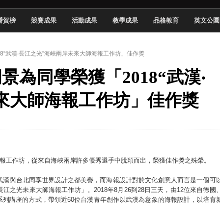
頓國際影展最高榮譽白金獎
譽賀榜
競賽成果
活動成果
教學成果
品格教育
英文公園
新創遊戲抱回金點新秀獎
全國實務專題競賽第一名
018“武漢‧長江之光”海峽兩岸未來大師海報工作坊」佳作獎
 2026 TSID 提出具體舊建築再利用提案
胡景為同學榮獲「2018“武漢‧
於技專校院電腦動畫競賽嶄露頭角
中國科大雙校區學生會全國賽勇奪佳績
來大師海報工作坊」佳作獎
新竹畢典青銀共學、逐夢啟航
聲」與「Wwise」雙認證
大師海報工作坊，從來自海峽兩岸許多優秀選手中脫穎而出，榮獲佳作獎之殊榮。
武漢與台北同享世界設計之都美譽，而海報設計對於文化創意人而言是一個可
之光未來大師海報工作坊」。2018年8月26到28日三天，由12位來自德國
系列講座的方式，帶領近60位台漢青年創作以武漢為意象的海報設計，以培育