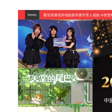
News
觀管系展現跨域創新與實作育人成效 AI智
學務處舉辦「董事長『聊』心室」 上官董事
成人之美成就學生夢想 菁英學程陪伴財金系
金曲陣容強勢進駐！中國科大原民音樂成果展
數媒系《天堂的尾巴》、《礦影》勇奪台灣
師生攜手磨練一個月！觀管系榮獲天籟盃全
一銀彭仁主中國科大開講 解密AI時代的金
通識教育中心主辦「114學年度AI英文自我
數據後的溫度：財金系傑出校友共議「人文
森城建設股份有限公司捐贈 嘉惠行管系莘莘
產學合作新里程！財金系師生參訪中租控股 
英文公園 315期