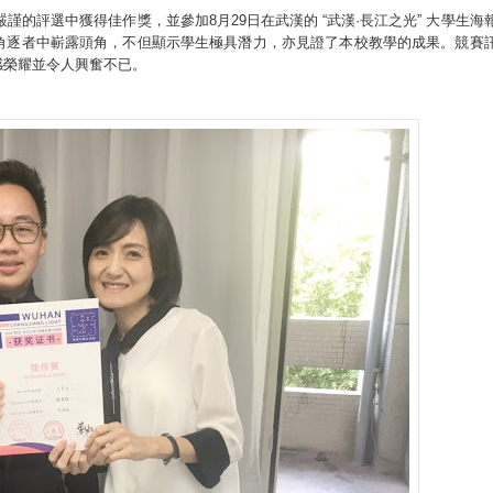
的評選中獲得佳作獎，並參加8月29日在武漢的 “武漢·長江之光” 大學生海
角逐者中嶄露頭角，不但顯示學生極具潛力，亦見證了本校教學的成果。競賽
感榮耀並令人興奮不已。