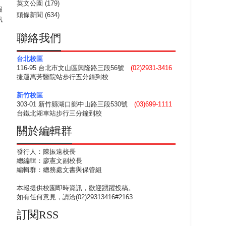
英文公園
(179)
報
頭條新聞
(634)
訊
聯絡我們
台北校區
116-95 台北市文山區興隆路三段56號
(02)2931-3416
捷運萬芳醫院站步行五分鐘到校
新竹校區
303-01 新竹縣湖口鄉中山路三段530號
(03)699-1111
台鐵北湖車站步行三分鐘到校
關於編輯群
發行人：陳振遠校長
總編輯：廖憲文副校長
編輯群：總務處文書與保管組
本報提供校園即時資訊，歡迎踴躍投稿。
如有任何意見，請洽(02)29313416#2163
訂閱RSS