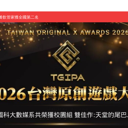
慧餐飲管家獲全國第二名
長與青年學子溫馨對談 傳遞品格與智慧力量
學生蛻變成金融新星
 燃爆傳統與現代
原創遊戲大賞雙佳作
國大專廣播詞競賽英文組佳作
融轉型與數位正義
介紹比賽」成績出爐
素養」 點亮智慧金融時代的跨域新局
學子
探索金融實習優勢