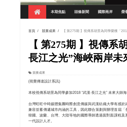
【 第404期 】影視系榮獲59屆美國休士
本期焦點
頭條新聞
國際兩岸
榮
【 第404期 】你抓得到我嗎？數媒系VR
【 第404期 】數媒系《光影潛歷史》榮獲
首頁
/
競賽成果
/
【 第275期 】視傳系胡景為同學榮獲「2
【 第404期 】探索空間設計解方 室設系學子於
【 第275期 】視傳系
【 第404期 】從創意到實踐 數媒系學生
【 第404期 】以品格奠基、用領導領航：
長江之光”海峽兩岸未
【 第404期 】此夏，向未來！ 中國科大
領航AI創先例！ 數媒系錄音室獲「杜比全景
競賽成果
(視覺傳達設計系訊)
本校視傳系胡景為同學參加2018 “武漢·長江之光” 未來
台灣旺旺中時媒體集團時際創意傳媒與武漢紡織大學有感於
兼容並蓄傳遞城市內涵的工具，因此聯合策劃與辦理首屆「長江
韓國、波蘭、台灣、大陸等地的國際導師透過面對面課程及
一代設計人才。