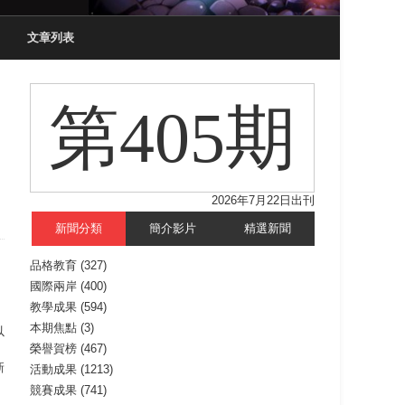
文章列表
第405期
2026年7月22日出刊
新聞分類
簡介影片
精選新聞
品格教育
(327)
國際兩岸
(400)
教學成果
(594)
本期焦點
(3)
以
榮譽賀榜
(467)
、
新
活動成果
(1213)
競賽成果
(741)