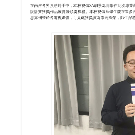
在兩岸各界強勁對手中，本校視傳2A胡景為同學在此次專業嚴謹
設計賽獲獎作品展覽暨頒獎典禮。本校視傳系學生能在眾多
息亦刊登於各電視媒體，可見此獲獎實為崇高殊榮，師生深