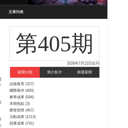
文章列表
第405期
2026年7月22日出刊
新聞分類
簡介影片
精選新聞
獎
品格教育
(327)
年
國際兩岸
(400)
教學成果
(594)
點
本期焦點
(3)
榮譽賀榜
(467)
活動成果
(1213)
參
競賽成果
(741)
次