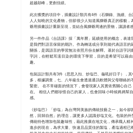
超越顛峰，更創佳績。
此次獲獎的項目中，插畫設計類共有4件（石獅錄、漁續、
人人知曉的文化產物，但卻很少人知道風獅爺真正的樣貌，
爺用插畫設計重新呈現，並結合風獅爺周邊的景物，讓讀者
另一件作品《台語課》採「萬年曆」延續使用的概念，表達
是我們對語言保留的期許。作為轉送或分享則能代表語言的
關係，是因語言的學習無法依照月份去解釋。基於台語字詞
字詞，在輕鬆耳濡目染的環境下學習，目的是希望可以藉由
趣。
包裝設計類共有3件（思思入扣、炒塩巴、龜吼好日子），
多，根據調查，七、八年級生會透過通訊軟體與父母聯絡的不
緊密。 在不常碰面的情況下，會發現家人其實依舊關心自
在。 相信人們都珍惜自己的家人，也會回味小時候媽媽幫
感。
《炒塩巴》「炒塩」為台灣阿美族的傳統技藝之一，如今卻
然，回歸自然」的理念，讓更多人認識炒塩文化。包裝的外
傳統特色增加包裝趣味性，藉此推廣在地文化，傳承職人精
進步的現在，為求大量、快速且品質佳的製塩，產塩過程已