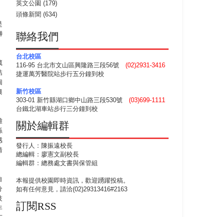
英文公園
(179)
頭條新聞
(634)
是
獅
聯絡我們
台北校區
藏
116-95 台北市文山區興隆路三段56號
(02)2931-3416
結
捷運萬芳醫院站步行五分鐘到校
個
新竹校區
興
303-01 新竹縣湖口鄉中山路三段530號
(03)699-1111
台鐵北湖車站步行三分鐘到校
離
關於編輯群
係
感
發行人：陳振遠校長
情
總編輯：廖憲文副校長
編輯群：總務處文書與保管組
自
本報提供校園即時資訊，歡迎踴躍投稿。
分
如有任何意見，請洽(02)29313416#2163
技
訂閱RSS
年