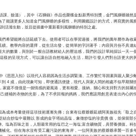
台語課、餘溫），其中《石獅錄》作品也榮獲金點新秀特別獎，金門風獅爺雖然
為了能讓更多人知道金門風獅爺的多樣性，利用圖鑑設計的方式，將寫實的風
感到活潑生動，並且從插畫中重新看到風獅爺的特別之處。
我們希望能將台語延續下去。使用者可以在學習過後，將我們的萬年曆作為收
延續。教學內容的選擇，從生活出發，從簡單的字詞著手；內容與月份不具連
龐大的數量，與別於一般台語教材給人的壓迫感，我們的設計單純採以一天一
這樣的呈現方式，可以讓台語自然地融入生活，期許引發人們對台語更大的
其中《思思入扣》以現代人容易因為生活步調緊湊、工作繁忙等因素與親人聚少
到 4 成，由此現象可知，即便通訊便捷，現代人與家人間的相處不似早期關
己，家庭不僅僅是一個情感的避風港，更有相愛、接納、關心和支持對方的歸屬
自己縫補的衣物的光影，為了不求回報的媽媽，我們應該用創意表達出內心的
因為成本考量使得這項技術逐漸失傳；台東有位蔡爺爺延續阿美族祖先「取之
型結合炒塩中最難以 形成的金字塔結晶塩，象徵炒塩的珍貴價 值，並保留部
神。塩為百味之首，人類最常用的塩巴之一海塩;富含礦物質，具營養價值。科
機械化。但在海水沒有受工廠污染的東海岸，一位阿美族的蔡爺爺承襲一百多