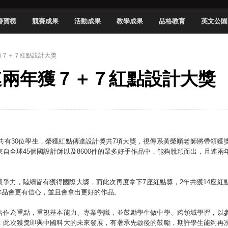
 2026 TSID 提出具體舊建築再利用提案
譽賀榜
競賽成果
活動成果
教學成果
品格教育
英文公園
於技專校院電腦動畫競賽嶄露頭角
中國科大雙校區學生會全國賽勇奪佳績
年獲７＋７紅點設計大獎
新竹畢典青銀共學、逐夢啟航
系連兩年獲７＋７紅點設計大獎
聲」與「Wwise」雙認證
慧餐飲管家獲全國第二名
長與青年學子溫馨對談 傳遞品格與智慧力量
學生蛻變成金融新星
共有30位學生，榮獲紅點傳達設計獎共7項大獎，視傳系黃榮順老師將帶領獲
來自全球45個國設計師以及8600件的眾多好手作品中，能夠脫穎而出，且連兩
爭力，陸續皆有獲得國際大獎，而此次再度拿下7座紅點獎，2年共獲14座紅
作品會更有信心，並且會拿出更好的作品。
合作為重點，重視基本能力、專業學識，並鼓勵學生做中學、跨領域學習，以
，此次獲獎即與中國科大的未來發展，有著承先啟後的鼓勵，期許學生能夠再