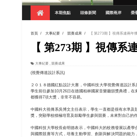
【 第404期 】探索空間設計解方 室設系學子於
本期焦點
頭條新聞
國際兩岸
榮
【 第404期 】從創意到實踐 數媒系學生
【 第404期 】以品格奠基、用領導領航：
首頁
/
大事紀要
/
競賽成果
/
【 第273期 】視傳系連兩
【 第404期 】此夏，向未來！ 中國科大
【 第273期 】視傳
領航AI創先例！ 數媒系錄音室獲「杜比全景
觀管系展現跨域創新與實作育人成效 AI智
大事紀要
,
競賽成果
學務處舉辦「董事長『聊』心室」 上官董事
(視覺傳達設計系訊)
成人之美成就學生夢想 菁英學程陪伴財金系
２０１８德國紅點設計大賽，中國科技大學視覺傳達設計系
學生前往參加10月26日在德國柏林國家音樂廳頒獎典禮，在
都獲得7項大獎，非常不容易。
中國科大視傳系吳博文主任表示，學生一直都是很有水準及競
獎，突顯學校積極培育及鼓勵學生參與競賽，未來對自己的
中國科技大學校長俞明德表示，中國科大的校務發展以產學
與國際競賽等方式，培養主動學習、創新與解決問題的能力