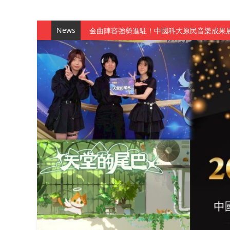
News
金曲陣容強勢進駐！中國科大原民音樂成果展
數媒系《天堂的尾巴》、《礦影》勇奪台灣
師生攜手磨練一個月！觀管系榮獲天籟盃全
一銀彭仁主中國科大開講 解密AI時代的金
通識教育中心主辦「114學年度AI英文自我
數據後的溫度：財金系傑出校友共議「人文
森城建設股份有限公司捐贈 嘉惠行管系莘莘
產學合作新里程！財金系師生參訪中租控股 
英文公園 315期
【 第404期 】影視系榮獲59屆美國休士
【 第404期 】你抓得到我嗎？數媒系VR
【 第404期 】數媒系《光影潛歷史》榮獲