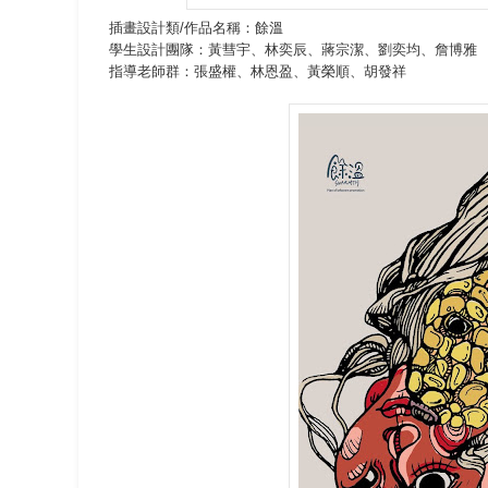
插畫設計類/作品名稱：餘溫
學生設計團隊：黃彗宇、林奕辰、蔣宗潔、劉奕均、詹博雅
指導老師群：張盛權、林恩盈、黃榮順、胡發祥