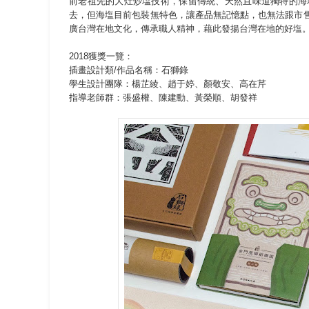
前老祖先的大灶炒塩技術，保留傳統、天然且味道獨特的海
去，但海塩目前包裝無特色，讓產品無記憶點，也無法跟市
廣台灣在地文化，傳承職人精神，藉此發揚台灣在地的好塩
2018獲獎一覽：
插畫設計類/作品名稱：石獅錄
學生設計團隊：楊芷綾、趙于婷、顏敬安、高在芹
指導老師群：張盛權、陳建勳、黃榮順、胡發祥