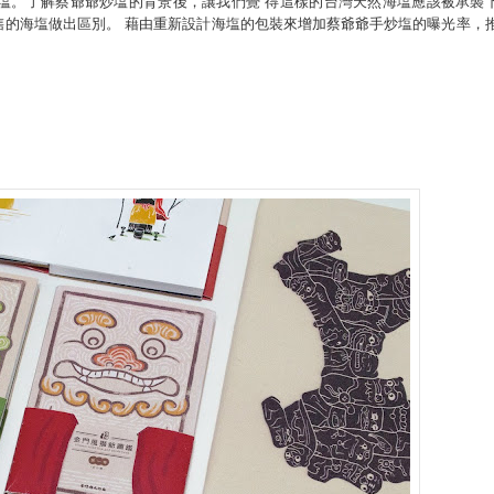
塩。了解蔡爺爺炒塩的背景後，讓我們覺 得這樣的台灣天然海塩應該被承襲
售的海塩做出區別。 藉由重新設計海塩的包裝來增加蔡爺爺手炒塩的曝光率，
。