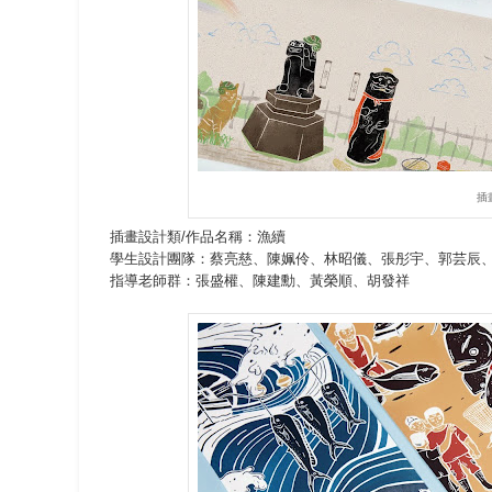
插
插畫設計類/作品名稱：漁續
學生設計團隊：蔡亮慈、陳姵伶、林昭儀、張彤宇、郭芸辰
指導老師群：張盛權、陳建勳、黃榮順、胡發祥