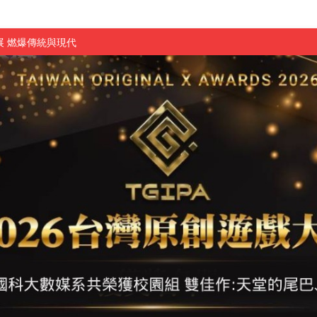
 燃爆傳統與現代
原創遊戲大賞雙佳作
國大專廣播詞競賽英文組佳作
融轉型與數位正義
介紹比賽」成績出爐
素養」 點亮智慧金融時代的跨域新局
學子
探索金融實習優勢
頓國際影展最高榮譽白金獎
新創遊戲抱回金點新秀獎
全國實務專題競賽第一名