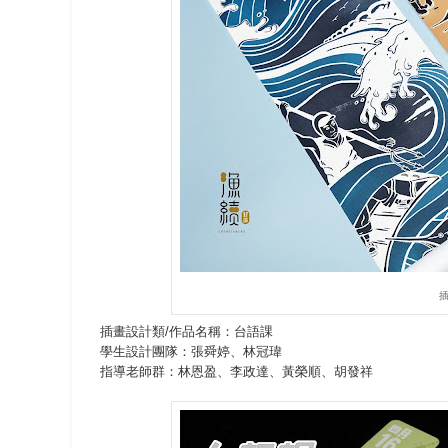
插畫設計類/作品名稱：台語課
學生設計團隊：張舜婷、林冠瑋
指導老師群：林恩盈、李政達、黃榮順、胡發祥