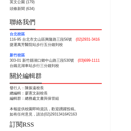
英文公園
(179)
頭條新聞
(634)
聯絡我們
台北校區
116-95 台北市文山區興隆路三段56號
(02)2931-3416
捷運萬芳醫院站步行五分鐘到校
新竹校區
303-01 新竹縣湖口鄉中山路三段530號
(03)699-1111
台鐵北湖車站步行三分鐘到校
關於編輯群
發行人：陳振遠校長
總編輯：廖憲文副校長
編輯群：總務處文書與保管組
本報提供校園即時資訊，歡迎踴躍投稿。
如有任何意見，請洽(02)29313416#2163
訂閱RSS