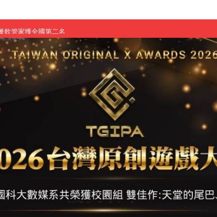
慧餐飲管家獲全國第二名
長與青年學子溫馨對談 傳遞品格與智慧力量
學生蛻變成金融新星
 燃爆傳統與現代
原創遊戲大賞雙佳作
國大專廣播詞競賽英文組佳作
融轉型與數位正義
介紹比賽」成績出爐
素養」 點亮智慧金融時代的跨域新局
學子
探索金融實習優勢