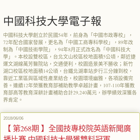
中國科技大學電子報
中國科技大學創立於民國54年，前身為「中國市政專校」，
72年配合國家發展，更名為「中國工商專科學校」，89年改
制為「中國技術學院」，94年8月正式改名為「中國科技大
學」。本校設雙校區，台北文山校區校地面積5公頃，鄰近捷
運文湖線萬芳醫院站，交通便利，校園造景美不勝收；新竹
湖口校區校地面積14公頃，台鐵北湖車站步行三分鐘到校，
靠近工業區與區域性產業結合，校園環境幽雅，各項設備完
善。連續12年榮獲教育部補助教學卓越計畫，107-110年獲教
育部高等教育深耕計畫補助合計29,240萬元，辦學績效深獲各
界肯定。
2018/06/06
【 第268期 】全國技專校院英語新聞廣
播比賽 中國科技大學獲雙料冠軍