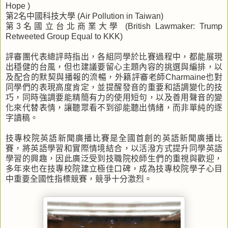
Hope )
第2名中國科技大學 (Air Pollution in Taiwan)
第3名國立台北商業大學 (British Lawmaker: Trump
Retweeted Group Equal to KKK)
評審團代表總評時指出，各組同學於比賽過程中，都能展現
出穩健的台風，但也建議要留心主題內容的挑選與編排，以
及配合的默契與播報的流暢，外籍評審老師Charmaine也對
同學們的表現高度肯定，並提醒發音的重要和語調變化的技
巧，同時強調要能精簡有力的使用短句，以及善用聲音的變
化來代替表情，讓聽眾看不到卻能聽出情緒，而非單純的逐
字讀稿。
技專校院英語新聞廣播比賽是全國首創的英語新聞廣播比
賽，將英語學習和實際情境結合，以活潑方式提升同學英語
學習的興趣，因此廣泛受到技職院校師生們的重視與歡迎，
多年來也在技專校院建立極佳口碑，成為技專校院學子心目
中重要全國性指標競賽，競爭十分激烈。