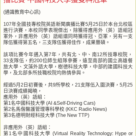
(通識教育中心訊)
107年全國技專校院英語新聞廣播比賽5月25日於本台北校區
進行決賽，本校同學表現傑出，除獲得應用外（英）語組冠
軍外，非應用外（英）語組還同時獲得冠、亞軍，另有一支
隊伍獲得第五名，三支隊伍獲得佳作，成果豐碩。
該項比賽今年邁入第7年，共有北、中、南12所技專校院，
33支隊伍，約200位師生組隊參賽，遠至南部的國立高雄餐
旅大學、文藻外語大學，樹德科技大學，中部的建國科技大
學，及北部多所技職校院均熱情參與。
經過5月2日初賽後，共9所學校，21支隊伍入圍決賽，5月25
日決賽成績揭曉，
應用外（英）語組：
第1名中國科技大學 (AI &Self-Driving Cars)
第2名馬偕醫護管理專科學校 (KKC Radio News)
第3名德明財經科技大學 (The New TTP)
非應用外（英）語組：
第1名中國科技大學 (Virtual Reality Technology: Hype or