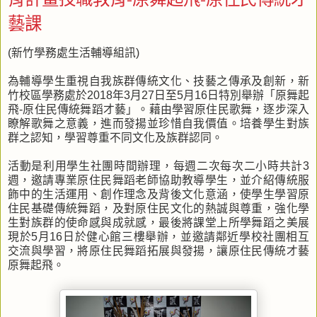
藝課
(新竹學務處生活輔導組訊)
為輔導學生重視自我族群傳統文化、技藝之傳承及創新，新
竹校區學務處於2018年3月27日至5月16日特別舉辦「原舞起
飛-原住民傳統舞蹈才藝」。藉由學習原住民歌舞，逐步深入
瞭解歌舞之意義，進而發揚並珍惜自我價值。培養學生對族
群之認知，學習尊重不同文化及族群認同。
活動是利用學生社團時間辦理，每週二次每次二小時共計3
週，邀請專業原住民舞蹈老師協助教導學生，並介紹傳統服
飾中的生活運用、創作理念及背後文化意涵，使學生學習原
住民基礎傳統舞蹈，及對原住民文化的熱誠與尊重，強化學
生對族群的使命感與成就感，最後將課堂上所學舞蹈之美展
現於5月16日於健心館三樓舉辦，並邀請鄰近學校社團相互
交流與學習，將原住民舞蹈拓展與發揚，讓原住民傳統才藝
原舞起飛。