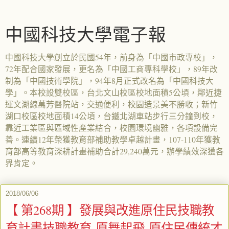
中國科技大學電子報
中國科技大學創立於民國54年，前身為「中國市政專校」，
72年配合國家發展，更名為「中國工商專科學校」，89年改
制為「中國技術學院」，94年8月正式改名為「中國科技大
學」。本校設雙校區，台北文山校區校地面積5公頃，鄰近捷
運文湖線萬芳醫院站，交通便利，校園造景美不勝收；新竹
湖口校區校地面積14公頃，台鐵北湖車站步行三分鐘到校，
靠近工業區與區域性產業結合，校園環境幽雅，各項設備完
善。連續12年榮獲教育部補助教學卓越計畫，107-110年獲教
育部高等教育深耕計畫補助合計29,240萬元，辦學績效深獲各
界肯定。
2018/06/06
【 第268期 】發展與改進原住民技職教
育計畫技職教育-原舞起飛-原住民傳統才