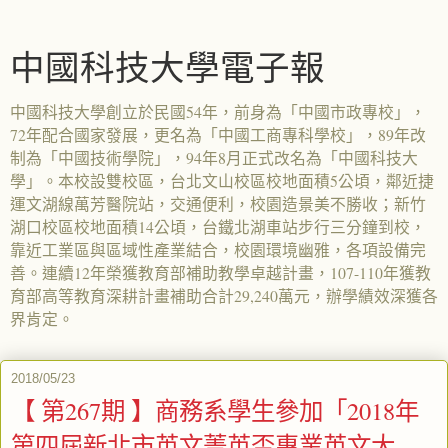
中國科技大學電子報
中國科技大學創立於民國54年，前身為「中國市政專校」，
72年配合國家發展，更名為「中國工商專科學校」，89年改
制為「中國技術學院」，94年8月正式改名為「中國科技大
學」。本校設雙校區，台北文山校區校地面積5公頃，鄰近捷
運文湖線萬芳醫院站，交通便利，校園造景美不勝收；新竹
湖口校區校地面積14公頃，台鐵北湖車站步行三分鐘到校，
靠近工業區與區域性產業結合，校園環境幽雅，各項設備完
善。連續12年榮獲教育部補助教學卓越計畫，107-110年獲教
育部高等教育深耕計畫補助合計29,240萬元，辦學績效深獲各
界肯定。
2018/05/23
【 第267期 】商務系學生參加「2018年
第四屆新北市英文菁英盃專業英文大