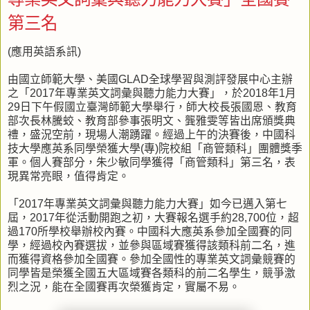
第三名
(應用英語系訊)
由國立師範大學、美國GLAD全球學習與測評發展中心主辦
之「2017年專業英文詞彙與聽力能力大賽」，於2018年1月
29日下午假國立臺灣師範大學舉行，師大校長張國恩、教育
部次長林騰蛟、教育部參事張明文、龔雅雯等皆出席頒獎典
禮，盛況空前，現場人潮踴躍。經過上午的決賽後，中國科
技大學應英系同學榮獲大學(專)院校組「商管類科」團體獎季
軍。個人賽部分，朱少敏同學獲得「商管類科」第三名，表
現異常亮眼，值得肯定。
「2017年專業英文詞彙與聽力能力大賽」如今已邁入第七
屆，2017年從活動開跑之初，大賽報名選手約28,700位，超
過170所學校舉辦校內賽。中國科大應英系參加全國賽的同
學，經過校內賽選拔，並參與區域賽獲得該類科前二名，進
而獲得資格參加全國賽。參加全國性的專業英文詞彙競賽的
同學皆是榮獲全國五大區域賽各類科的前二名學生，競爭激
烈之況，能在全國賽再次榮獲肯定，實屬不易。