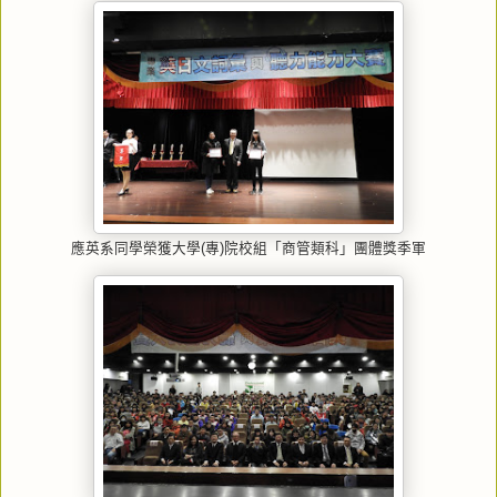
應英系同學榮獲大學(專)院校組「商管類科」團體獎季軍