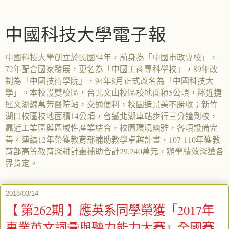
中國科技大學電子報
中國科技大學創立於民國54年，前身為「中國市政專校」，
72年配合國家發展，更名為「中國工商專科學校」，89年改
制為「中國技術學院」，94年8月正式改名為「中國科技大
學」。本校設雙校區，台北文山校區校地面積5公頃，鄰近捷
運文湖線萬芳醫院站，交通便利，校園造景美不勝收；新竹
湖口校區校地面積14公頃，台鐵北湖車站步行三分鐘到校，
靠近工業區與區域性產業結合，校園環境幽雅，各項設備完
善。連續12年榮獲教育部補助教學卓越計畫，107-110年獲教
育部高等教育深耕計畫補助合計29,240萬元，辦學績效深獲各
界肯定。
2018/03/14
【 第262期 】應英系同學榮獲「2017年
專業英文詞彙與聽力能力大賽」全國賽