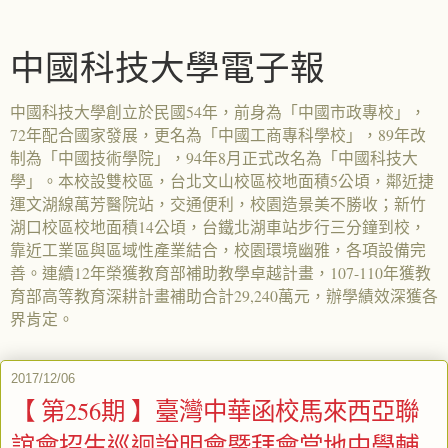
中國科技大學電子報
中國科技大學創立於民國54年，前身為「中國市政專校」，
72年配合國家發展，更名為「中國工商專科學校」，89年改
制為「中國技術學院」，94年8月正式改名為「中國科技大
學」。本校設雙校區，台北文山校區校地面積5公頃，鄰近捷
運文湖線萬芳醫院站，交通便利，校園造景美不勝收；新竹
湖口校區校地面積14公頃，台鐵北湖車站步行三分鐘到校，
靠近工業區與區域性產業結合，校園環境幽雅，各項設備完
善。連續12年榮獲教育部補助教學卓越計畫，107-110年獲教
育部高等教育深耕計畫補助合計29,240萬元，辦學績效深獲各
界肯定。
2017/12/06
【 第256期 】臺灣中華函校馬來西亞聯
誼會招生巡迴說明會暨拜會當地中學輔