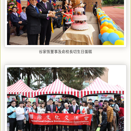
谷家恆董事及俞校長切生日蛋糕