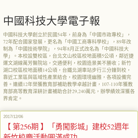
中國科技大學電子報
中國科技大學創立於民國54年，前身為「中國市政專校」，
72年配合國家發展，更名為「中國工商專科學校」，89年改
制為「中國技術學院」，94年8月正式改名為「中國科技大
學」。本校設雙校區，台北文山校區校地面積5公頃，鄰近捷
運文湖線萬芳醫院站，交通便利，校園造景美不勝收；新竹
湖口校區校地面積14公頃，台鐵北湖車站步行三分鐘到校，
靠近工業區與區域性產業結合，校園環境幽雅，各項設備完
善。連續12年榮獲教育部補助教學卓越計畫，107-110年獲教
育部高等教育深耕計畫補助合計29,240萬元，辦學績效深獲各
界肯定。
2017/12/06
【 第256期 】「勇闖影城」建校52週年
新竹校慶活動圓滿成功