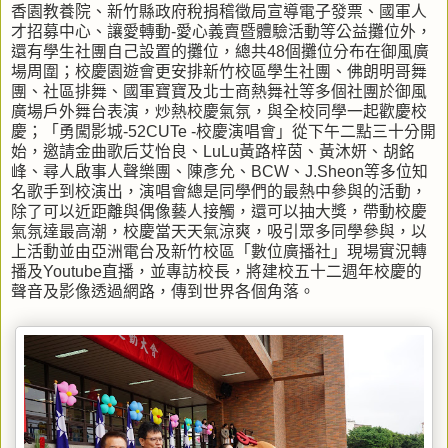
香園教養院、新竹縣政府稅捐稽徵局宣導電子發票、國軍人
才招募中心、讓愛轉動-愛心義賣暨體驗活動等公益攤位外，
還有學生社團自己設置的攤位，總共48個攤位分布在御風廣
場周圍；校慶園遊會更安排新竹校區學生社團、佛朗明哥舞
團、社區排舞、國軍寶寶及北士商熱舞社等多個社團於御風
廣場戶外舞台表演，炒熱校慶氣氛，與全校同學一起歡慶校
慶；「勇闖影城-52CUTe -校慶演唱會」從下午二點三十分開
始，邀請金曲歌后艾怡良、LuLu黃路梓茵、黃沐妍、胡銘
峰、尋人啟事人聲樂團、陳彥允、BCW、J.Sheon等多位知
名歌手到校演出，演唱會總是同學們的最熱中參與的活動，
除了可以近距離與偶像藝人接觸，還可以抽大獎，帶動校慶
氣氛達最高潮，校慶當天天氣涼爽，吸引眾多同學參與，以
上活動並由亞洲電台及新竹校區「數位廣播社」現場實況轉
播及Youtube直播，並專訪校長，將建校五十二週年校慶的
聲音及影像透過網路，傳到世界各個角落。