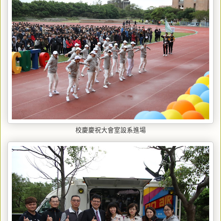
校慶慶祝大會室設系進場