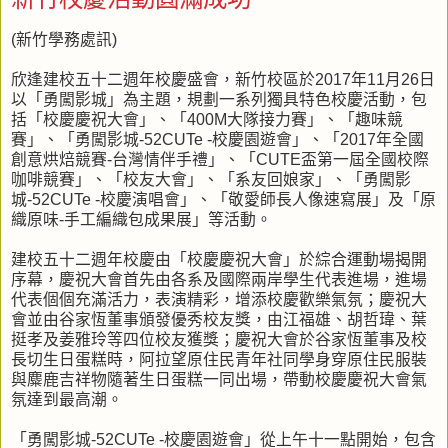
(新竹學務處訊)
欣逢建校五十二週年校慶盛會，新竹校區於2017年11月26日
以「勇闖影城」為主題，規劃一系列獨具特色校慶活動，包
括「校慶慶祝大會」、「400M大隊接力賽」、「趣味競
賽」、「勇闖影城-52CUTe -校慶園遊會」、「2017年全國
創意烘焙競賽-台灣情伴手禮」、「CUTE盃第一屆全國校際
咖啡競賽」、「校友大會」、「系友回娘家」、「勇闖影
城-52CUTe -校慶演唱會」、「敬愛師長人像速寫展」及「原
織原味-手工編織包成果展」等活動。
建校五十二週年校慶由「校慶慶祝大會」於綜合運動場揭開
序幕，慶祝大會首先由各系及國際兩岸學生代表進場，進場
代表個個充滿活力，表演精彩，增添校慶歡樂氣氛；慶祝大
會並由谷家恆董事頒發優秀校友獎，由江福雄、胡哲瑋、葉
挺孝及姜雅玲等四位校友獲獎；慶祝大會於谷家恆董事及校
長切生日蛋糕時，阿拉望原住民青年社同學身穿原住民服裝
與麋鹿吉祥物隨著生日蛋糕一同出場，帶動校慶慶祝大會氣
氛達到最高潮。
「勇闖影城-52CUTe -校慶園遊會」從上午十一點開始，包含