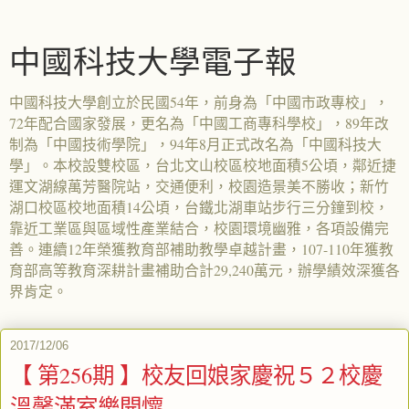
中國科技大學電子報
中國科技大學創立於民國54年，前身為「中國市政專校」，
72年配合國家發展，更名為「中國工商專科學校」，89年改
制為「中國技術學院」，94年8月正式改名為「中國科技大
學」。本校設雙校區，台北文山校區校地面積5公頃，鄰近捷
運文湖線萬芳醫院站，交通便利，校園造景美不勝收；新竹
湖口校區校地面積14公頃，台鐵北湖車站步行三分鐘到校，
靠近工業區與區域性產業結合，校園環境幽雅，各項設備完
善。連續12年榮獲教育部補助教學卓越計畫，107-110年獲教
育部高等教育深耕計畫補助合計29,240萬元，辦學績效深獲各
界肯定。
2017/12/06
【 第256期 】校友回娘家慶祝５２校慶
溫馨滿室樂開懷