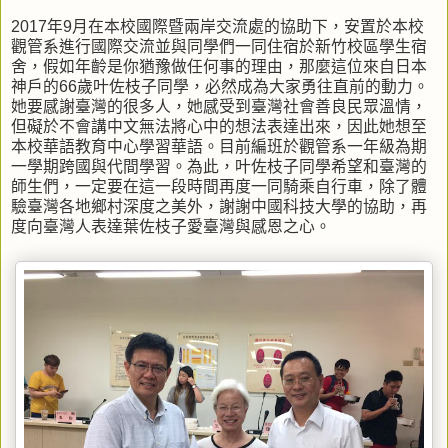
2017年9月在本校國際暨兩岸交流處的協助下，安置於本校
觀管系進行國際交流並與同學們一同住宿於新竹校區學生宿
舍，假如年齡是你猶豫做任何事的理由，那麼這位來自日本
神戶的66歲叶佐枝子同學，必然成為大家勇往直前的動力。
她要感謝臺灣的很多人，她感受到臺灣社會善良民眾溫情，
但礙於不會講中文無法將心中的想法表達出來，因此她想至
本校華語教育中心學習華語。目前編班於觀管系一年級為期
一學期跨國與代間學習。為此，叶佐枝子同學希望和臺灣的
師生們，一定要在這一段時間再度一同騎乘自行車，除了體
驗臺灣各地鄉村深度之美外，謝謝中國科技大學的協助，再
度向臺灣人表達葉佐枝子愛臺灣與感恩之心。